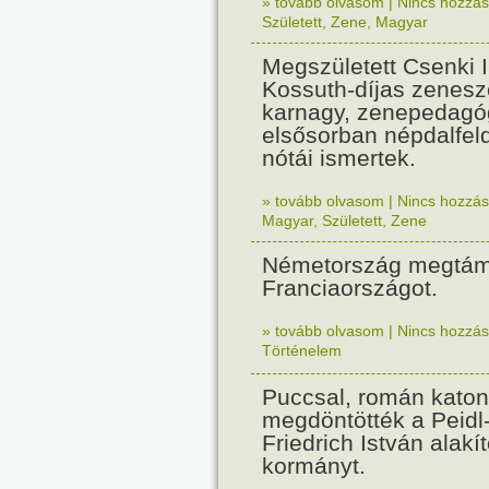
» tovább olvasom
|
Nincs hozzász
Született
,
Zene
,
Magyar
Megszületett Csenki 
Kossuth-díjas zenesz
karnagy, zenepedagó
elsősorban népdalfel
nótái ismertek.
» tovább olvasom
|
Nincs hozzász
Magyar
,
Született
,
Zene
Németország megtám
Franciaországot.
» tovább olvasom
|
Nincs hozzász
Történelem
Puccsal, román katon
megdöntötték a Peidl
Friedrich István alakít
kormányt.