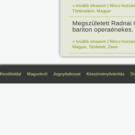
» tovább olvasom
|
Nincs hozzász
Történelem
,
Magyar
Megszületett Radnai
bariton operaénekes.
» tovább olvasom
|
Nincs hozzász
Magyar
,
Született
,
Zene
Kezdőoldal
Magunkról
Jognyilatkozat
Köszönetnyilvánítás
D