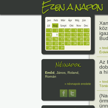
Ezen a napon
Jan
Feb
Már
Ápr
Máj
Jún
Xan
Júl
Aug
Szept
Okt
Nov
Dec
köz
1
2
3
4
5
6
7
iga
8
9
10
11
12
13
14
Bud
15
16
17
18
19
20
21
22
23
24
25
26
27
28
» tov
29
30
31
Érde
Az 
Névnapok
dob
a h
Emőd
, János, Roland,
Román
» tov
» névnapok eredete
Tört
(Na
örm
ünn