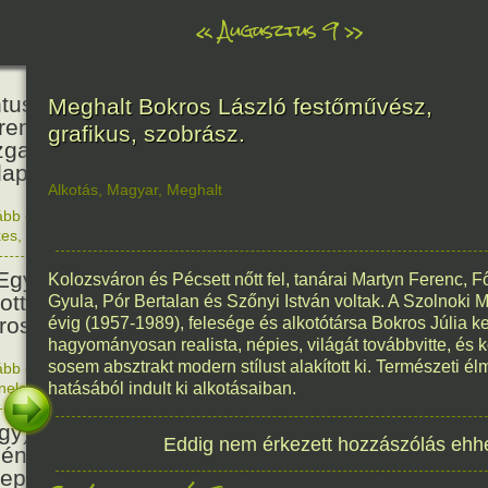
«
Augusztus 9
»
160
tus János természettudós
Meghalt Bokros László festőművész,
reműködésével és
grafikus, szobrász.
zgatásával megnyílt a
apesti Állat- és Növénykert.
Alkotás
,
Magyar
,
Meghalt
ább olvasom
|
Nincs hozzászólás, szólj hozzá!
1866. 0
kes
,
Magyar
81
Egyesült Államok atombombát
Kolozsváron és Pécsett nőtt fel, tanárai Martyn Ferenc,
ott Nagaszakira, három nappal
Gyula, Pór Bertalan és Szőnyi István voltak. A Szolnoki 
irosimai támadás után.
évig (1957-1989), felesége és alkotótársa Bokros Júlia 
hagyományosan realista, népies, világát továbbvitte, és k
sosem absztrakt modern stílust alakított ki. Természeti é
ább olvasom
|
Nincs hozzászólás, szólj hozzá!
1945. 0
énelem
hatásából indult ki alkotásaiban.
1676
gy) Szent Izsák, az önálló
Eddig nem érkezett hozzászólás ehh
ény egyház megteremtőjének
epe