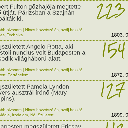
223
ert Fulton gőzhajója megtette
ő útját. Párizsban a Szajnán
álták ki.
ább olvasom
|
Nincs hozzászólás, szólj hozzá!
1803. 0
kes
,
Technika
154
született Angelo Rotta, aki
stoli nuncius volt Budapesten a
odik világháború alatt.
ább olvasom
|
Nincs hozzászólás, szólj hozzá!
1872. 0
tett
,
Történelem
127
született Pamela Lyndon
vers ausztrál írónő (Mary
pins).
ább olvasom
|
Nincs hozzászólás, szólj hozzá!
1899. 0
Média
,
Irodalom
,
Nő
,
Született
apesten megszületett Fricsay