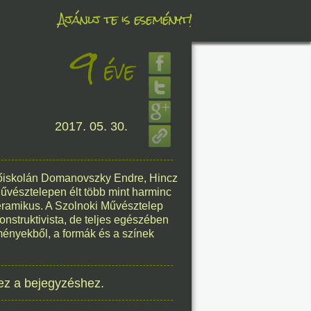
Ajánlj te is eseményt!
9
éve
éve
2017. 05. 30.
8. 09.
éve
 Főiskolán Domanovszky Endre, Hincz
Művésztelepen élt több mint harminc
keramikus. A Szolnoki Művésztelep
onstruktivista, de teljes egészében
lményekből, a formák és a színek
8. 09.
éve
ez a bejegyzéshez.