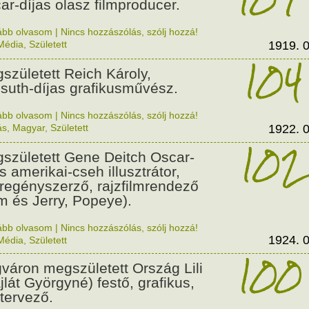
ar-díjas olasz filmproducer.
ább olvasom
|
Nincs hozzászólás, szólj hozzá!
Média
,
Született
1919. 0
104
született Reich Károly,
suth-díjas grafikusművész.
ább olvasom
|
Nincs hozzászólás, szólj hozzá!
ás
,
Magyar
,
Született
1922. 0
102
született Gene Deitch Oscar-
s amerikai-cseh illusztrátor,
regényszerző, rajzfilmrendező
m és Jerry, Popeye).
ább olvasom
|
Nincs hozzászólás, szólj hozzá!
1924. 0
Média
,
Született
100
váron megszületett Ország Lili
jlát Györgyné) festő, grafikus,
tervező.