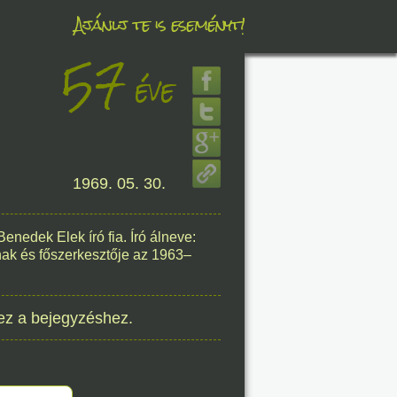
Ajánlj te is eseményt!
57
éve
éve
1969. 05. 30.
8. 08.
éve
edek Elek író fia. Író álneve:
nak és főszerkesztője az 1963–
ez a bejegyzéshez.
8. 08.
éve