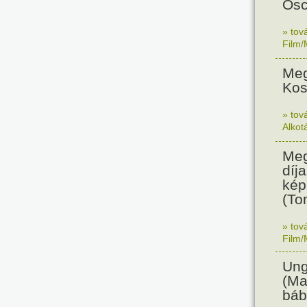
Osc
» tov
Film/
Meg
Kos
» tov
Alkot
Meg
díja
kép
(To
» tov
Film/
Ung
(Ma
báb