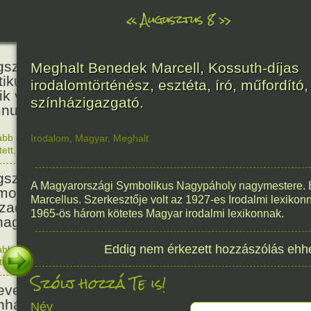
«
Augusztus 8
»
236
született Kölcsey Ferenc költő,
Meghalt Benedek Marcell, Kossuth-díjas
itikus, akadémikus, a reformkor
irodalomtörténész, esztéta, író, műfordító,
ik vezéregyénisége, a nemzeti
színházigazgató.
nusz költője.
ább olvasom
|
1 hozzászólás, szólj Te is hozzá!
Irodalom
,
Magyar
,
Meghalt
1790. 0
tett
,
Történelem
,
Zene
,
Magyar
336
született Mikes Kelemen
A Magyarországi Symbolikus Nagypáholy nagymestere. Ben
oáríró, műfordító, a XVIII.
Marcellus. Szerkesztője volt az 1927-es Irodalmi lexikon
zadi magyar prózairodalom
1965-ös három kötetes Magyar irodalmi lexikonnak.
nagyobb alakja.
Eddig nem érkezett hozzászólás ehh
ább olvasom
|
1 hozzászólás, szólj Te is hozzá!
1690. 0
tett
,
Történelem
,
Irodalom
,
Magyar
186
Szólj hozzá Te is!
evezték a Pesti Magyar
nházat Nemzeti Színháznak.
Név