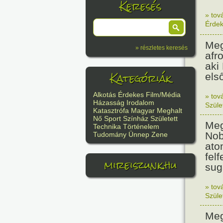
Keresés
» tov
Érde
Meg
» részletes keresés
afr
aki
Kategóriák
els
Alkotás
Érdekes
Film/Média
» tov
Házasság
Irodalom
Szüle
Katasztrófa
Magyar
Meghalt
Nő
Sport
Színház
Született
Meg
Technika
Történelem
Nob
Tudomány
Ünnep
Zene
ato
felf
mireiszunk.hu
sug
» tov
Szüle
Meg