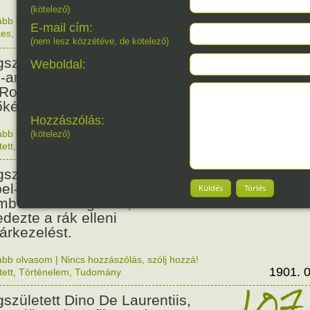
(kötelező)
ább olvasom
|
Nincs hozzászólás, szólj hozzá!
E-mail cím:
kes
,
Magyar
1840. 0
160
(nem lesz közzétéve, de kötelező)
született Matthew A. Henson
Weboldal:
o-amerikai származású segítő,
 Robert Peary felfedezővel
őként járt az Északi-sarkon.
Hozzászólás:
ább olvasom
|
Nincs hozzászólás, szólj hozzá!
(kötelező)
1866. 0
tett
,
Érdekes
125
született Ernest Lawrence,
el-díjas amerikai fizikus, aki az
Küldés
Törlés
mbombán dolgozott, és
edezte a rák elleni
árkezelést.
ább olvasom
|
Nincs hozzászólás, szólj hozzá!
1901. 0
tett
,
Történelem
,
Tudomány
107
született Dino De Laurentiis,