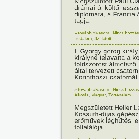
Megszületett Paul Cla
drámaíró, költő, essz
diplomata, a Francia
tagja.
» tovább olvasom
|
Nincs hozzász
Irodalom
,
Született
I. György görög királ
királyné felavatta a k
földszorost átmetsző,
által tervezett csatorn
Korinthoszi-csatornát
» tovább olvasom
|
Nincs hozzász
Alkotás
,
Magyar
,
Történelem
Megszületett Heller L
Kossuth-díjas gépés
erőművek léghűtési e
feltalálója.