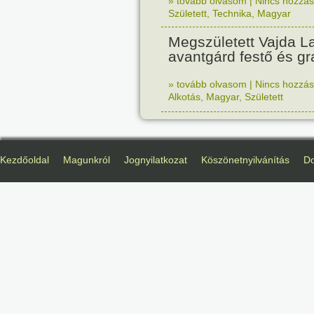
» tovább olvasom
|
Nincs hozzász
Született
,
Technika
,
Magyar
Megszületett Vajda La
avantgárd festő és gr
» tovább olvasom
|
Nincs hozzász
Alkotás
,
Magyar
,
Született
Kezdőoldal
Magunkról
Jognyilatkozat
Köszönetnyilvánítás
D