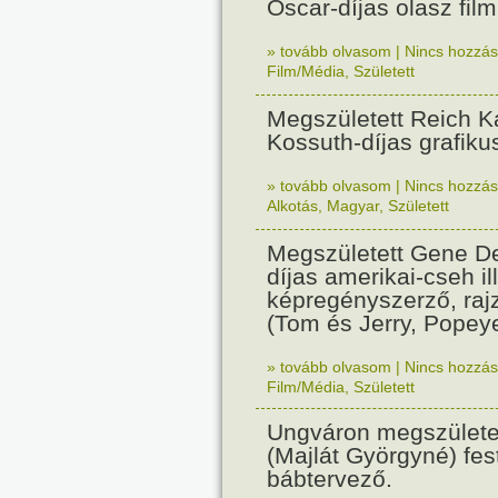
Oscar-díjas olasz fil
» tovább olvasom
|
Nincs hozzász
Film/Média
,
Született
Megszületett Reich Ká
Kossuth-díjas grafik
» tovább olvasom
|
Nincs hozzász
Alkotás
,
Magyar
,
Született
Megszületett Gene De
díjas amerikai-cseh ill
képregényszerző, raj
(Tom és Jerry, Popeye
» tovább olvasom
|
Nincs hozzász
Film/Média
,
Született
Ungváron megszületet
(Majlát Györgyné) fest
bábtervező.