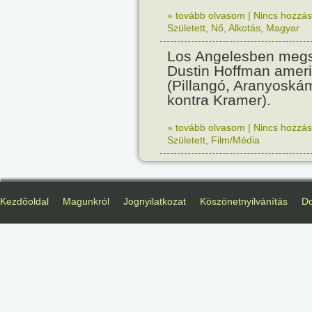
» tovább olvasom
|
Nincs hozzász
Született
,
Nő
,
Alkotás
,
Magyar
Los Angelesben megs
Dustin Hoffman ameri
(Pillangó, Aranyoská
kontra Kramer).
» tovább olvasom
|
Nincs hozzász
Született
,
Film/Média
Kezdőoldal
Magunkról
Jognyilatkozat
Köszönetnyilvánítás
D