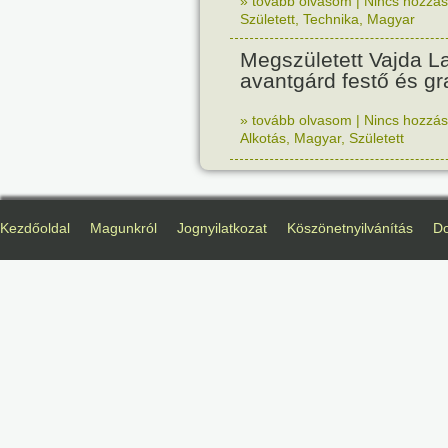
» tovább olvasom
|
Nincs hozzász
Született
,
Technika
,
Magyar
Megszületett Vajda La
avantgárd festő és gr
» tovább olvasom
|
Nincs hozzász
Alkotás
,
Magyar
,
Született
Kezdőoldal
Magunkról
Jognyilatkozat
Köszönetnyilvánítás
D