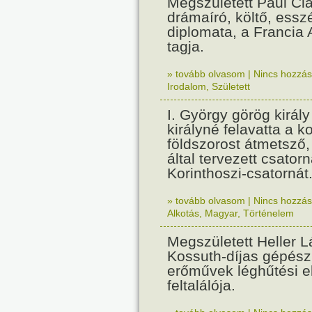
Megszületett Paul Cla
drámaíró, költő, essz
diplomata, a Francia
tagja.
» tovább olvasom
|
Nincs hozzász
Irodalom
,
Született
I. György görög királ
királyné felavatta a k
földszorost átmetsző,
által tervezett csatorn
Korinthoszi-csatornát
» tovább olvasom
|
Nincs hozzász
Alkotás
,
Magyar
,
Történelem
Megszületett Heller L
Kossuth-díjas gépés
erőművek léghűtési e
feltalálója.