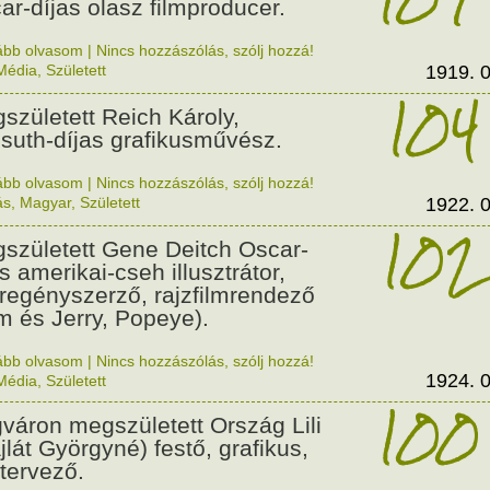
ar-díjas olasz filmproducer.
ább olvasom
|
Nincs hozzászólás, szólj hozzá!
Média
,
Született
1919. 0
104
született Reich Károly,
suth-díjas grafikusművész.
ább olvasom
|
Nincs hozzászólás, szólj hozzá!
ás
,
Magyar
,
Született
1922. 0
102
született Gene Deitch Oscar-
s amerikai-cseh illusztrátor,
regényszerző, rajzfilmrendező
m és Jerry, Popeye).
ább olvasom
|
Nincs hozzászólás, szólj hozzá!
1924. 0
Média
,
Született
100
váron megszületett Ország Lili
jlát Györgyné) festő, grafikus,
tervező.