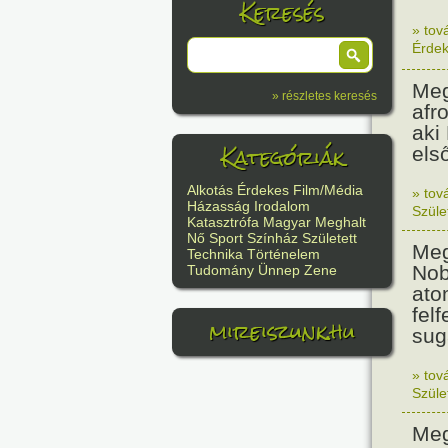
Keresés
» tov
Érde
Meg
» részletes keresés
afr
aki
Kategóriák
els
Alkotás
Érdekes
Film/Média
» tov
Házasság
Irodalom
Szüle
Katasztrófa
Magyar
Meghalt
Nő
Sport
Színház
Született
Meg
Technika
Történelem
Nob
Tudomány
Ünnep
Zene
ato
felf
mireiszunk.hu
sug
» tov
Szüle
Meg