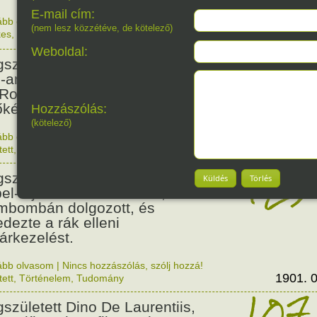
E-mail cím:
ább olvasom
|
Nincs hozzászólás, szólj hozzá!
(nem lesz közzétéve, de kötelező)
kes
,
Magyar
1840. 0
160
Weboldal:
született Matthew A. Henson
o-amerikai származású segítő,
 Robert Peary felfedezővel
őként járt az Északi-sarkon.
Hozzászólás:
(kötelező)
ább olvasom
|
Nincs hozzászólás, szólj hozzá!
1866. 0
tett
,
Érdekes
125
született Ernest Lawrence,
Küldés
Törlés
el-díjas amerikai fizikus, aki az
mbombán dolgozott, és
edezte a rák elleni
árkezelést.
ább olvasom
|
Nincs hozzászólás, szólj hozzá!
1901. 0
tett
,
Történelem
,
Tudomány
107
született Dino De Laurentiis,