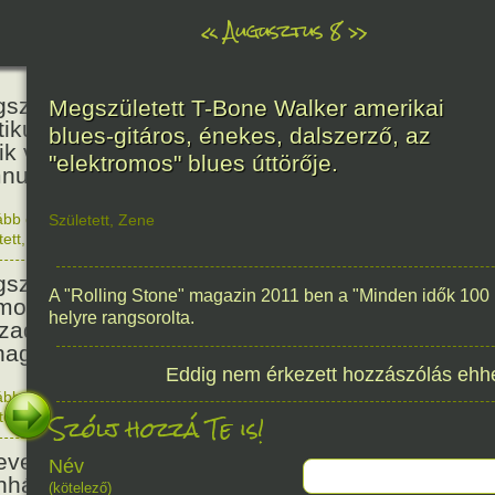
«
Augusztus 8
»
236
született Kölcsey Ferenc költő,
Megszületett T-Bone Walker amerikai
itikus, akadémikus, a reformkor
blues-gitáros, énekes, dalszerző, az
ik vezéregyénisége, a nemzeti
"elektromos" blues úttörője.
nusz költője.
ább olvasom
|
1 hozzászólás, szólj Te is hozzá!
Született
,
Zene
1790. 0
tett
,
Történelem
,
Zene
,
Magyar
336
született Mikes Kelemen
A "Rolling Stone" magazin 2011 ben a "Minden idők 100 le
oáríró, műfordító, a XVIII.
helyre rangsorolta.
zadi magyar prózairodalom
nagyobb alakja.
Eddig nem érkezett hozzászólás ehh
ább olvasom
|
1 hozzászólás, szólj Te is hozzá!
Szólj hozzá Te is!
1690. 0
tett
,
Történelem
,
Irodalom
,
Magyar
186
evezték a Pesti Magyar
Név
nházat Nemzeti Színháznak.
(kötelező)