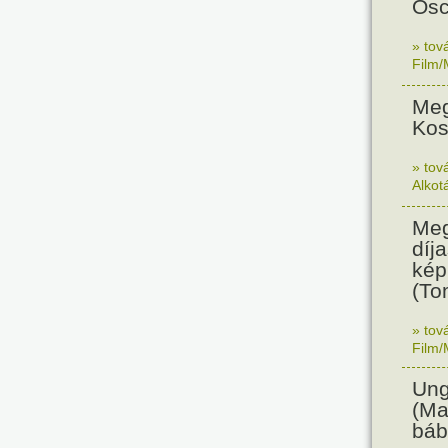
Osc
» tov
Film/
Meg
Kos
» tov
Alkot
Meg
díja
kép
(To
» tov
Film/
Ung
(Ma
báb