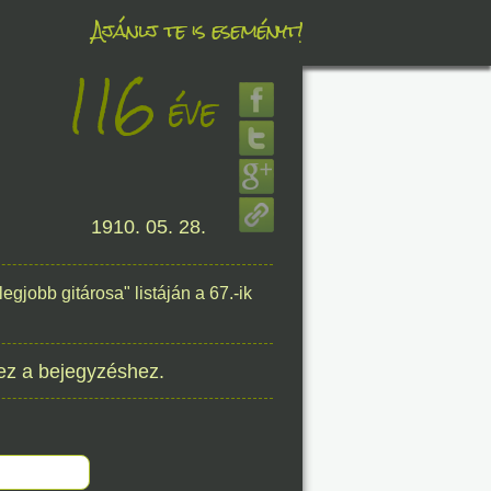
Ajánlj te is eseményt!
116
éve
éve
1910. 05. 28.
8. 08.
éve
gjobb gitárosa" listáján a 67.-ik
ez a bejegyzéshez.
8. 08.
éve