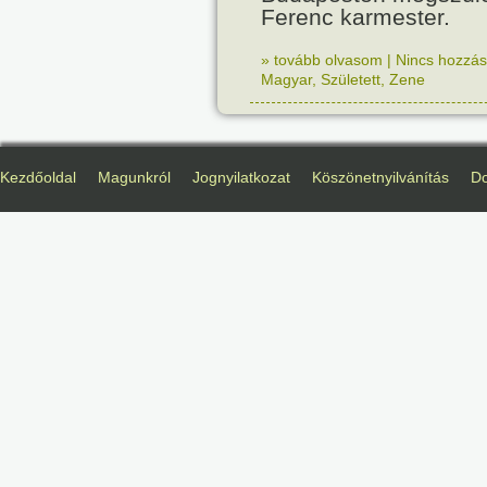
Ferenc karmester.
» tovább olvasom
|
Nincs hozzász
Magyar
,
Született
,
Zene
Kezdőoldal
Magunkról
Jognyilatkozat
Köszönetnyilvánítás
D