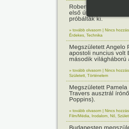
Robert Fulton gőzhaj
első útját. Párizsban
próbálták ki.
» tovább olvasom
|
Nincs hozzász
Érdekes
,
Technika
Megszületett Angelo R
apostoli nuncius volt
második világháború a
» tovább olvasom
|
Nincs hozzász
Született
,
Történelem
Megszületett Pamela
Travers ausztrál írón
Poppins).
» tovább olvasom
|
Nincs hozzász
Film/Média
,
Irodalom
,
Nő
,
Szület
Budapesten megszület