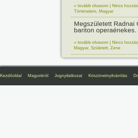
» tovább olvasom
|
Nincs hozzász
Történelem
,
Magyar
Megszületett Radnai
bariton operaénekes.
» tovább olvasom
|
Nincs hozzász
Magyar
,
Született
,
Zene
Kezdőoldal
Magunkról
Jognyilatkozat
Köszönetnyilvánítás
D