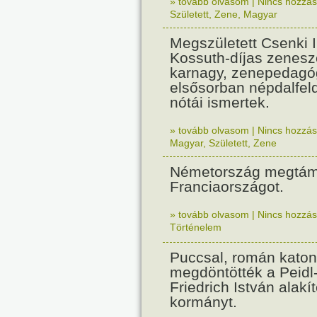
» tovább olvasom
|
Nincs hozzász
Született
,
Zene
,
Magyar
Megszületett Csenki 
Kossuth-díjas zenesz
karnagy, zenepedagó
elsősorban népdalfel
nótái ismertek.
» tovább olvasom
|
Nincs hozzász
Magyar
,
Született
,
Zene
Németország megtám
Franciaországot.
» tovább olvasom
|
Nincs hozzász
Történelem
Puccsal, román katon
megdöntötték a Peidl
Friedrich István alakít
kormányt.