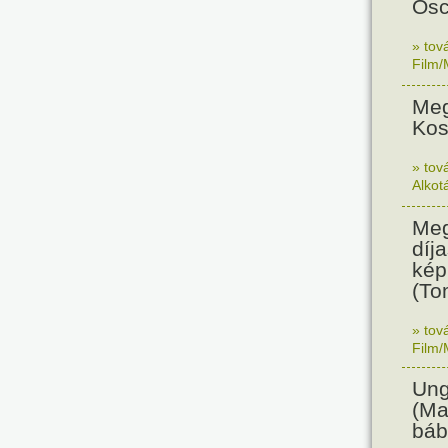
Osc
» tov
Film/
Meg
Kos
» tov
Alkot
Meg
díja
kép
(To
» tov
Film/
Ung
(Ma
báb