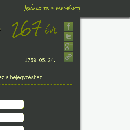
Ajánlj te is eseményt!
267
éve
éve
h
1759. 05. 24.
8. 08.
éve
ez a bejegyzéshez.
8. 08.
éve