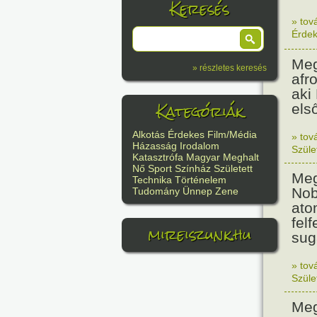
Keresés
» tov
Érde
Meg
» részletes keresés
afr
aki
Kategóriák
els
Alkotás
Érdekes
Film/Média
» tov
Házasság
Irodalom
Szüle
Katasztrófa
Magyar
Meghalt
Nő
Sport
Színház
Született
Meg
Technika
Történelem
Nob
Tudomány
Ünnep
Zene
ato
felf
mireiszunk.hu
sug
» tov
Szüle
Meg