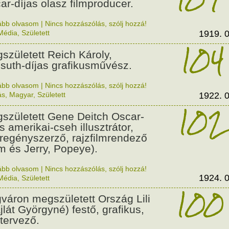
ar-díjas olasz filmproducer.
ább olvasom
|
Nincs hozzászólás, szólj hozzá!
Média
,
Született
1919. 0
104
született Reich Károly,
suth-díjas grafikusművész.
ább olvasom
|
Nincs hozzászólás, szólj hozzá!
ás
,
Magyar
,
Született
1922. 0
102
született Gene Deitch Oscar-
s amerikai-cseh illusztrátor,
regényszerző, rajzfilmrendező
m és Jerry, Popeye).
ább olvasom
|
Nincs hozzászólás, szólj hozzá!
1924. 0
Média
,
Született
100
váron megszületett Ország Lili
jlát Györgyné) festő, grafikus,
tervező.