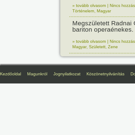
» tovább olvasom
|
Nincs hozzász
Történelem
,
Magyar
Megszületett Radnai
bariton operaénekes.
» tovább olvasom
|
Nincs hozzász
Magyar
,
Született
,
Zene
Kezdőoldal
Magunkról
Jognyilatkozat
Köszönetnyilvánítás
D