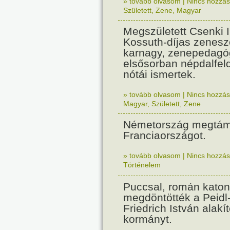
» tovább olvasom
|
Nincs hozzász
Született
,
Zene
,
Magyar
Megszületett Csenki 
Kossuth-díjas zenesz
karnagy, zenepedagó
elsősorban népdalfel
nótái ismertek.
» tovább olvasom
|
Nincs hozzász
Magyar
,
Született
,
Zene
Németország megtám
Franciaországot.
» tovább olvasom
|
Nincs hozzász
Történelem
Puccsal, román katon
megdöntötték a Peidl
Friedrich István alakít
kormányt.