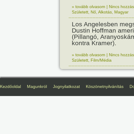
» tovább olvasom
|
Nincs hozzász
Született
,
Nő
,
Alkotás
,
Magyar
Los Angelesben megs
Dustin Hoffman ameri
(Pillangó, Aranyoská
kontra Kramer).
» tovább olvasom
|
Nincs hozzász
Született
,
Film/Média
Kezdőoldal
Magunkról
Jognyilatkozat
Köszönetnyilvánítás
D