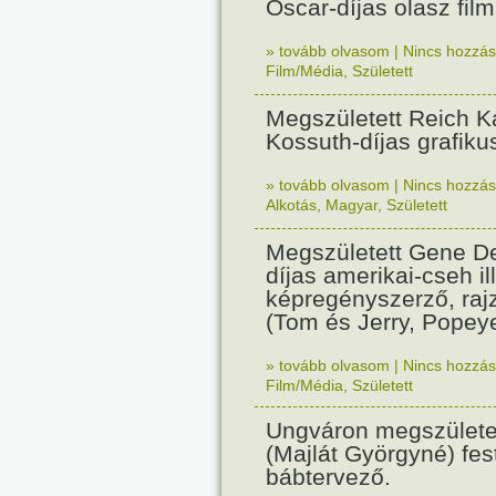
Oscar-díjas olasz fil
» tovább olvasom
|
Nincs hozzász
Film/Média
,
Született
Megszületett Reich Ká
Kossuth-díjas grafik
» tovább olvasom
|
Nincs hozzász
Alkotás
,
Magyar
,
Született
Megszületett Gene De
díjas amerikai-cseh ill
képregényszerző, raj
(Tom és Jerry, Popeye
» tovább olvasom
|
Nincs hozzász
Film/Média
,
Született
Ungváron megszületet
(Majlát Györgyné) fest
bábtervező.