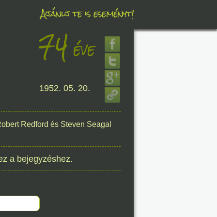
Ajánlj te is eseményt!
74
éve
éve
1952. 05. 20.
8. 09.
éve
 Robert Redford és Steven Seagal
ez a bejegyzéshez.
8. 09.
éve