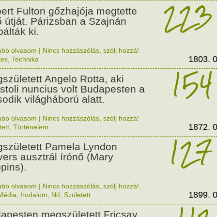
223
ert Fulton gőzhajója megtette
ő útját. Párizsban a Szajnán
álták ki.
ább olvasom
|
Nincs hozzászólás, szólj hozzá!
1803. 0
kes
,
Technika
154
született Angelo Rotta, aki
stoli nuncius volt Budapesten a
odik világháború alatt.
ább olvasom
|
Nincs hozzászólás, szólj hozzá!
1872. 0
tett
,
Történelem
127
született Pamela Lyndon
vers ausztrál írónő (Mary
pins).
ább olvasom
|
Nincs hozzászólás, szólj hozzá!
1899. 0
Média
,
Irodalom
,
Nő
,
Született
apesten megszületett Fricsay