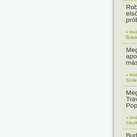
Rob
els
prób
» tov
Érde
Meg
apo
más
» tov
Szüle
Meg
Tra
Pop
» tov
Film/
Bud