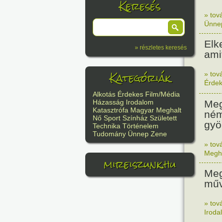
Keresés
» tov
Ünne
Elk
» részletes keresés
ami
Kategóriák
» tov
Érde
Alkotás
Érdekes
Film/Média
Meg
Házasság
Irodalom
Katasztrófa
Magyar
Meghalt
ném
Nő
Sport
Színház
Született
gyö
Technika
Történelem
Tudomány
Ünnep
Zene
» tov
Megh
mireiszunk.hu
Meg
műv
» tov
Iroda