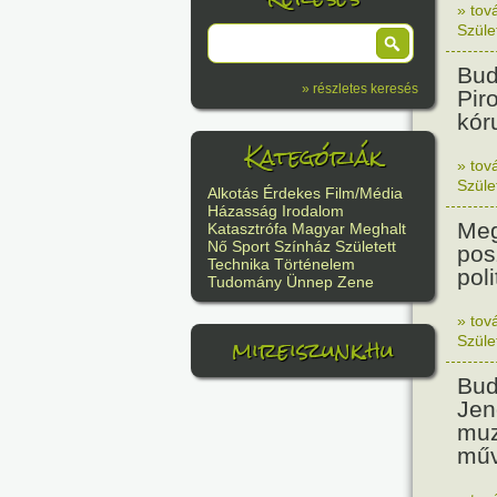
» tov
Szüle
Bud
» részletes keresés
Pir
kór
Kategóriák
» tov
Szüle
Alkotás
Érdekes
Film/Média
Házasság
Irodalom
Meg
Katasztrófa
Magyar
Meghalt
Nő
Sport
Színház
Született
pos
Technika
Történelem
poli
Tudomány
Ünnep
Zene
» tov
mireiszunk.hu
Szüle
Bud
Jen
muz
műv