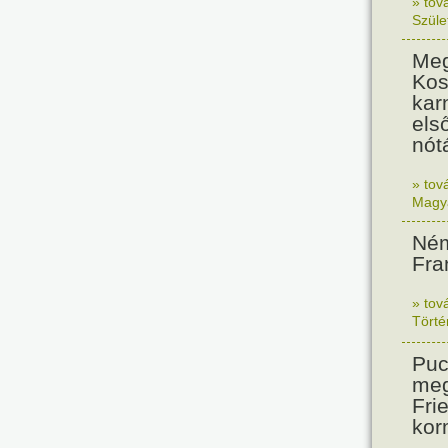
» tov
Szüle
Meg
Kos
kar
els
nót
» tov
Magy
Ném
Fra
» tov
Tört
Puc
meg
Frie
kor