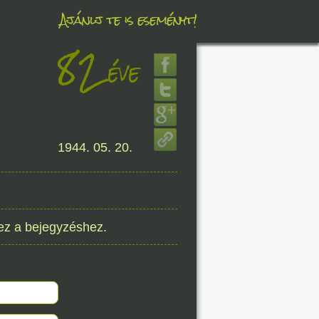
Ajánlj te is eseményt!
82
éve
éve
8. 07.
1944. 05. 20.
éve
ez a bejegyzéshez.
8. 07.
éve