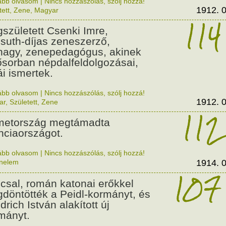
ább olvasom
|
Nincs hozzászólás, szólj hozzá!
1912. 0
tett
,
Zene
,
Magyar
114
született Csenki Imre,
suth-díjas zeneszerző,
nagy, zenepedagógus, akinek
ősorban népdalfeldolgozásai,
ái ismertek.
ább olvasom
|
Nincs hozzászólás, szólj hozzá!
1912. 0
ar
,
Született
,
Zene
112
etország megtámadta
nciaországot.
ább olvasom
|
Nincs hozzászólás, szólj hozzá!
énelem
1914. 0
107
csal, román katonai erőkkel
döntötték a Peidl-kormányt, és
drich István alakított új
mányt.