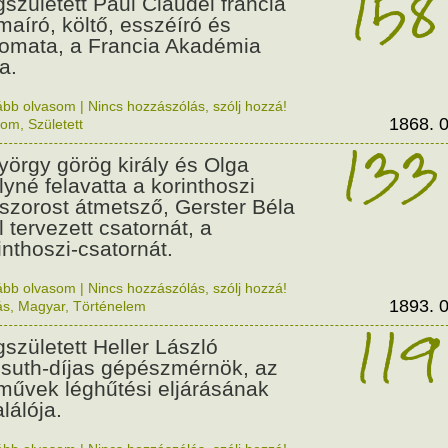
158
született Paul Claudel francia
maíró, költő, esszéíró és
lomata, a Francia Akadémia
a.
ább olvasom
|
Nincs hozzászólás, szólj hozzá!
1868. 0
lom
,
Született
133
György görög király és Olga
ályné felavatta a korinthoszi
dszorost átmetsző, Gerster Béla
l tervezett csatornát, a
inthoszi-csatornát.
ább olvasom
|
Nincs hozzászólás, szólj hozzá!
1893. 0
ás
,
Magyar
,
Történelem
119
született Heller László
suth-díjas gépészmérnök, az
művek léghűtési eljárásának
alálója.