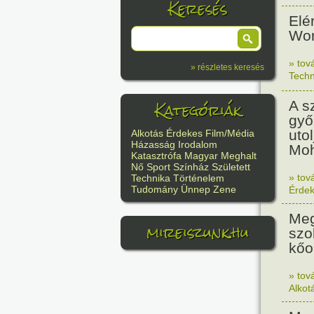
Keresés
Elé
Wor
» tov
» részletes keresés
Techn
Kategóriák
A s
győ
uto
Alkotás
Érdekes
Film/Média
Házasság
Irodalom
Moh
Katasztrófa
Magyar
Meghalt
Nő
Sport
Színház
Született
» tov
Technika
Történelem
Tudomány
Ünnep
Zene
Érde
Meg
mireiszunk.hu
szo
kőo
» tov
Alkot