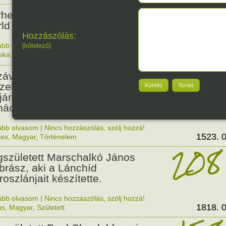
35
rhetővé vált az első ismert
ld Wide Web oldal.
Hozzászólás:
ább olvasom
|
Nincs hozzászólás, szólj hozzá!
(kötelező)
ika
,
Érdekes
1991. 0
503
závaszentdemeteri-nagyolaszi
zelem, ahol a magyarok
Küldés
Törlés
ljára győzték le a törököket
ács előtt.
ább olvasom
|
Nincs hozzászólás, szólj hozzá!
1523. 0
kes
,
Magyar
,
Történelem
208
született Marschalkó János
brász, aki a Lánchíd
roszlánjait készítette.
ább olvasom
|
Nincs hozzászólás, szólj hozzá!
1818. 0
ás
,
Magyar
,
Született