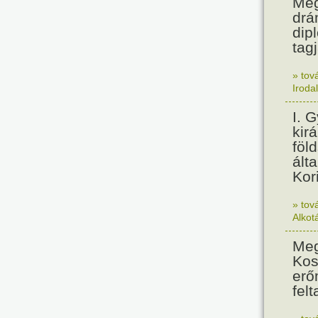
Meg
drá
dip
tagj
» tov
Iroda
I. 
kir
föl
álta
Kor
» tov
Alkot
Meg
Kos
erő
felt