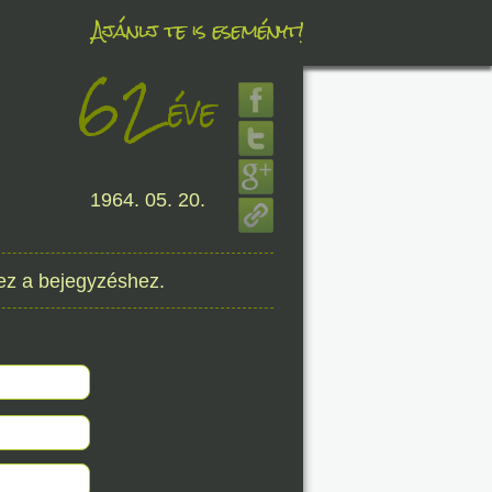
Ajánlj te is eseményt!
62
éve
éve
8. 06.
1964. 05. 20.
éve
ez a bejegyzéshez.
8. 06.
éve
8. 06.