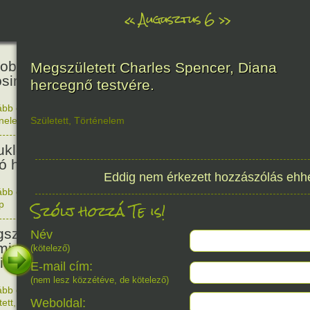
«
Augusztus 6
»
81
obták az első atombombát
Megszületett Charles Spencer, Diana
osimára.
hercegnő testvére.
ább olvasom
|
Nincs hozzászólás, szólj hozzá!
énelem
Született
,
Történelem
1945. 0
48
ukleáris fegyverek betiltásáért
yó harc világnapja
Eddig nem érkezett hozzászólás ehh
ább olvasom
|
Nincs hozzászólás, szólj hozzá!
Szólj hozzá Te is!
p
1978. 0
145
született Sir Alexander
Név
ming, Nobel-díjas angol orvos, a
(kötelező)
cillin felfedezője.
E-mail cím:
(nem lesz közzétéve, de kötelező)
ább olvasom
|
1 hozzászólás, szólj Te is hozzá!
1881. 0
Weboldal:
tett
,
Alkotás