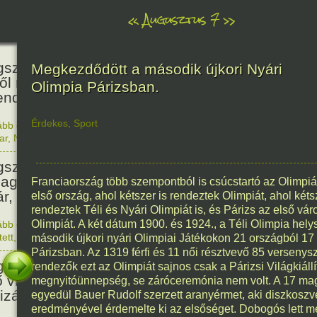
«
Augusztus 7
»
466
született Báthori Erzsébet,
Megkezdődött a második újkori Nyári
ről rémséges és kegyetlen
Olimpia Párizsban.
endák éltek.
Érdekes
,
Sport
ább olvasom
|
Nincs hozzászólás, szólj hozzá!
1560. 0
ar
,
Nő
,
Történelem
201
született Kondor Gusztáv
llagász, matematikus, egyetemi
Franciaország több szempontból is csúcstartó az Olimpi
ár, akadémikus.
első ország, ahol kétszer is rendeztek Olimpiát, ahol kéts
rendeztek Téli és Nyári Olimpiát is, és Párizs az első vár
Olimpiát. A két dátum 1900. és 1924., a Téli Olimpia hel
ább olvasom
|
Nincs hozzászólás, szólj hozzá!
1825. 0
tett
,
Technika
,
Magyar
második újkori nyári Olimpiai Játékokon 21 országból 17
150
Párizsban. Az 1319 férfi és 11 női résztvevő 85 versenys
született Mata Hari, a híres
rendezők ezt az Olimpiát sajnos csak a Párizsi Világkiállí
ő világháborús táncosnő,
megnyitóünnepség, se záróceremónia nem volt. A 17 mag
tizán és kém.
egyedül Bauer Rudolf szerzett aranyérmet, aki diszkosz
eredményével érdemelte ki az elsőséget. Dobogós lett 