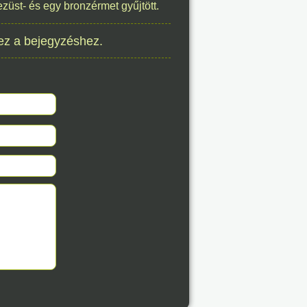
züst- és egy bronzérmet gyűjtött.
8. 07.
ez a bejegyzéshez.
éve
8. 07.
éve
8. 07.
éve