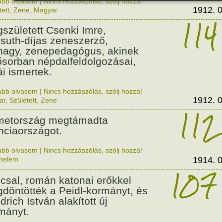
ább olvasom
|
Nincs hozzászólás, szólj hozzá!
1912. 0
tett
,
Zene
,
Magyar
114
született Csenki Imre,
suth-díjas zeneszerző,
nagy, zenepedagógus, akinek
ősorban népdalfeldolgozásai,
ái ismertek.
ább olvasom
|
Nincs hozzászólás, szólj hozzá!
1912. 0
ar
,
Született
,
Zene
112
etország megtámadta
nciaországot.
ább olvasom
|
Nincs hozzászólás, szólj hozzá!
énelem
1914. 0
107
csal, román katonai erőkkel
döntötték a Peidl-kormányt, és
drich István alakított új
mányt.