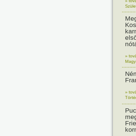
» tov
Szüle
Meg
Kos
kar
els
nót
» tov
Magy
Ném
Fra
» tov
Tört
Puc
meg
Frie
kor