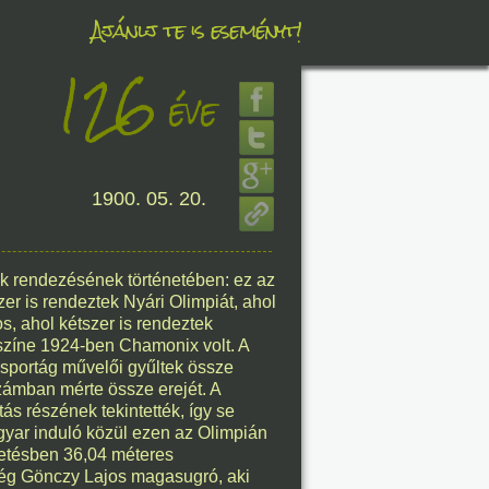
Ajánlj te is eseményt!
126
éve
éve
1900. 05. 20.
8. 07.
éve
ák rendezésének történetében: ez az
zer is rendeztek Nyári Olimpiát, ahol
os, ahol kétszer is rendeztek
yszíne 1924-ben Chamonix volt. A
8. 07.
 sportág művelői gyűltek össze
zámban mérte össze erejét. A
éve
tás részének tekintették, így se
yar induló közül ezen az Olimpián
vetésben 36,04 méteres
még Gönczy Lajos magasugró, aki