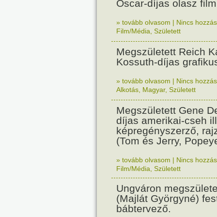
Oscar-díjas olasz fil
» tovább olvasom
|
Nincs hozzász
Film/Média
,
Született
Megszületett Reich Ká
Kossuth-díjas grafik
» tovább olvasom
|
Nincs hozzász
Alkotás
,
Magyar
,
Született
Megszületett Gene De
díjas amerikai-cseh ill
képregényszerző, raj
(Tom és Jerry, Popeye
» tovább olvasom
|
Nincs hozzász
Film/Média
,
Született
Ungváron megszületet
(Majlát Györgyné) fest
bábtervező.