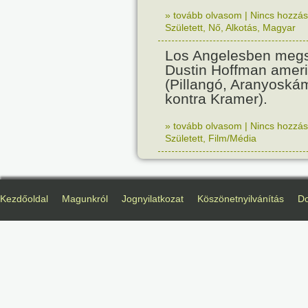
» tovább olvasom
|
Nincs hozzász
Született
,
Nő
,
Alkotás
,
Magyar
Los Angelesben megs
Dustin Hoffman ameri
(Pillangó, Aranyoská
kontra Kramer).
» tovább olvasom
|
Nincs hozzász
Született
,
Film/Média
Kezdőoldal
Magunkról
Jognyilatkozat
Köszönetnyilvánítás
D