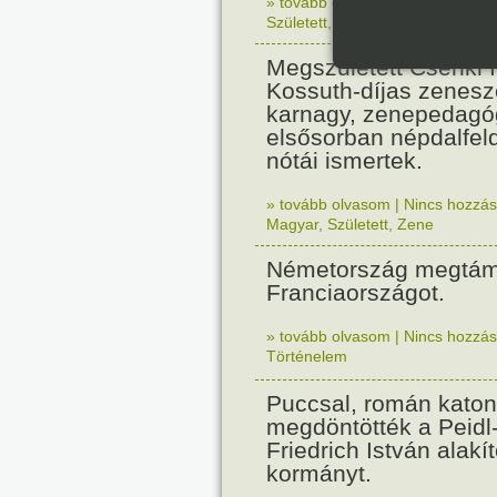
» tovább olvasom
|
Nincs hozzász
Született
,
Zene
,
Magyar
Megszületett Csenki 
Kossuth-díjas zenesz
karnagy, zenepedagó
elsősorban népdalfel
nótái ismertek.
» tovább olvasom
|
Nincs hozzász
Magyar
,
Született
,
Zene
Németország megtám
Franciaországot.
» tovább olvasom
|
Nincs hozzász
Történelem
Puccsal, román katon
megdöntötték a Peidl
Friedrich István alakít
kormányt.