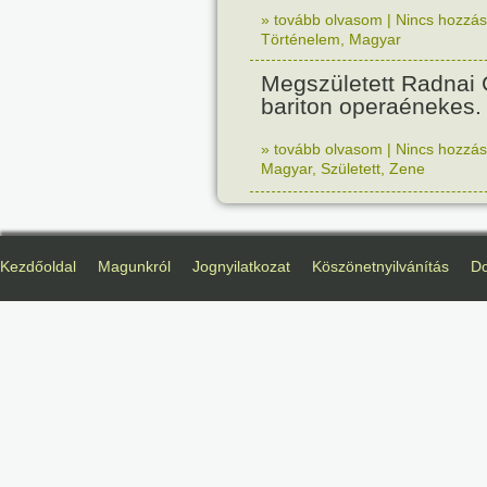
» tovább olvasom
|
Nincs hozzász
Történelem
,
Magyar
Megszületett Radnai
bariton operaénekes.
» tovább olvasom
|
Nincs hozzász
Magyar
,
Született
,
Zene
Kezdőoldal
Magunkról
Jognyilatkozat
Köszönetnyilvánítás
D