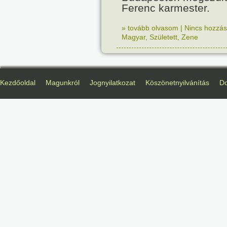
Ferenc karmester.
» tovább olvasom
|
Nincs hozzász
Magyar
,
Született
,
Zene
Kezdőoldal
Magunkról
Jognyilatkozat
Köszönetnyilvánítás
D