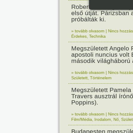
Robert Fulton gőzhaj
első útját. Párizsban
próbálták ki.
» tovább olvasom
|
Nincs hozzász
Érdekes
,
Technika
Megszületett Angelo R
apostoli nuncius volt
második világháború a
» tovább olvasom
|
Nincs hozzász
Született
,
Történelem
Megszületett Pamela
Travers ausztrál írón
Poppins).
» tovább olvasom
|
Nincs hozzász
Film/Média
,
Irodalom
,
Nő
,
Szület
Budapesten megszület