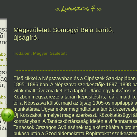
«
Augusztus 7
»
466
született Báthori Erzsébet,
Megszületett Somogyi Béla tanító,
ről rémséges és kegyetlen
újságíró.
endák éltek.
Irodalom
,
Magyar
,
Született
ább olvasom
|
Nincs hozzászólás, szólj hozzá!
1560. 0
ar
,
Nő
,
Történelem
201
született Kondor Gusztáv
llagász, matematikus, egyetemi
Első cikkei a Népszavában és a Cipészek Szaklapjában
ár, akadémikus.
1895–1896-ban. A Népszava szerkesztője 1897–1898-ban 
viták miatt távoznia kellett a laptól. Utána egy külvárosi is
Közben megszerezte a tanári képesítést is, reál-, majd ke
ább olvasom
|
Nincs hozzászólás, szólj hozzá!
1825. 0
tett
,
Technika
,
Magyar
tól a Népszava külső, majd az újság 1905-ös napilappá 
150
munkatársa. Ugyanekkor megindította a tanítók szervezk
született Mata Hari, a híres
Új Korszakot, amelyet maga szerkeszt. Közoktatásügyi álla
ő világháborús táncosnő,
kormányban. A Tanácsköztársaság idején elvi fenntartásai
tizán és kém.
Tanácsok Országos Gyűlésének tagjaként bírálta a prolet
bukása után a Szociáldemokrata Röpiratokat szerkesztet