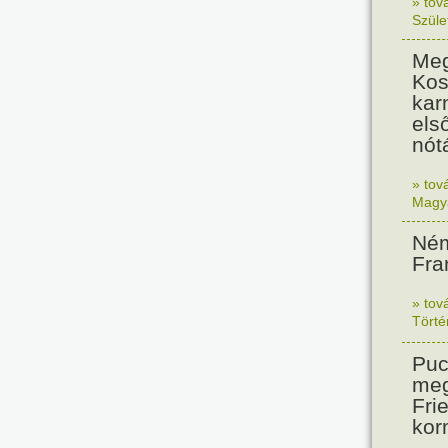
» tov
Szüle
Meg
Kos
kar
els
nót
» tov
Magy
Ném
Fra
» tov
Tört
Puc
meg
Frie
kor