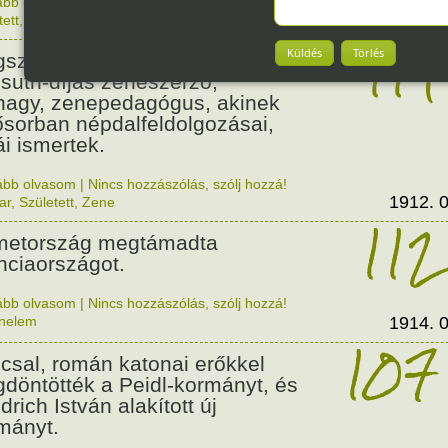
ább olvasom
|
Nincs hozzászólás, szólj hozzá!
1912. 0
tett
,
Zene
,
Magyar
114
Küldés
Törlés
született Csenki Imre,
suth-díjas zeneszerző,
nagy, zenepedagógus, akinek
ősorban népdalfeldolgozásai,
ái ismertek.
ább olvasom
|
Nincs hozzászólás, szólj hozzá!
1912. 0
ar
,
Született
,
Zene
112
etország megtámadta
nciaországot.
ább olvasom
|
Nincs hozzászólás, szólj hozzá!
énelem
1914. 0
107
csal, román katonai erőkkel
döntötték a Peidl-kormányt, és
drich István alakított új
mányt.