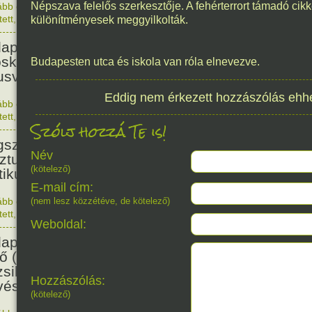
Népszava felelős szerkesztője. A fehérterrort támadó cikk
ább olvasom
|
Nincs hozzászólás, szólj hozzá!
1876. 0
tett
,
Történelem
,
Nő
különítményesek meggyilkolták.
128
apesten megszületett Szalmás
oska zenetanárnő, zeneszerző,
Budapesten utca és iskola van róla elnevezve.
usvezető.
Eddig nem érkezett hozzászólás ehh
ább olvasom
|
Nincs hozzászólás, szólj hozzá!
1898. 0
tett
,
Nő
,
Zene
,
Magyar
Szólj hozzá Te is!
115
született Bibó István,
Név
ztumusz Széchenyi-díjas író,
(kötelező)
tikus, jogász.
E-mail cím:
ább olvasom
(nem lesz közzétéve, de kötelező)
|
Nincs hozzászólás, szólj hozzá!
1911. 0
tett
,
Irodalom
,
Magyar
114
Weboldal:
apesten megszületett Beamter
ő (Becenevén: Bubi) dzsessz-
sikus, vibrafon és xilofon-
Hozzászólás:
ész.
(kötelező)