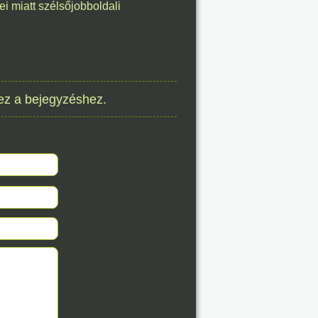
ei miatt szélsőjobboldali
8. 07.
éve
ez a bejegyzéshez.
8. 07.
éve
8. 07.
éve