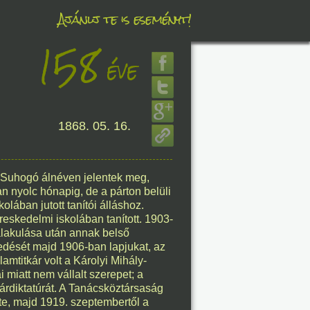
Ajánlj te is eseményt!
158
éve
éve
1868. 05. 16.
8. 07.
éve
 Suhogó álnéven jelentek meg,
nyolc hónapig, de a párton belüli
kolában jutott tanítói álláshoz.
reskedelmi iskolában tanított. 1903-
8. 07.
alakulása után annak belső
edését majd 1906-ban lapjukat, az
éve
mtitkár volt a Károlyi Mihály-
 miatt nem vállalt szerepet; a
árdiktatúrát. A Tanácsköztársaság
te, majd 1919. szeptembertől a