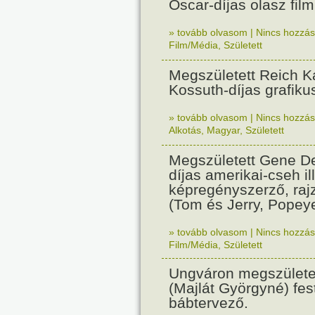
Oscar-díjas olasz fil
» tovább olvasom
|
Nincs hozzász
Film/Média
,
Született
Megszületett Reich Ká
Kossuth-díjas grafik
» tovább olvasom
|
Nincs hozzász
Alkotás
,
Magyar
,
Született
Megszületett Gene De
díjas amerikai-cseh ill
képregényszerző, raj
(Tom és Jerry, Popeye
» tovább olvasom
|
Nincs hozzász
Film/Média
,
Született
Ungváron megszületet
(Majlát Györgyné) fest
bábtervező.