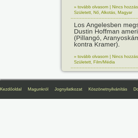
» tovább olvasom
|
Nincs hozzász
Született
,
Nő
,
Alkotás
,
Magyar
Los Angelesben megs
Dustin Hoffman ameri
(Pillangó, Aranyoská
kontra Kramer).
» tovább olvasom
|
Nincs hozzász
Született
,
Film/Média
Kezdőoldal
Magunkról
Jognyilatkozat
Köszönetnyilvánítás
D