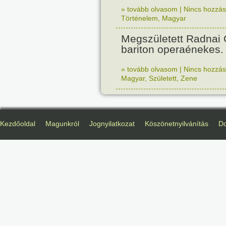
» tovább olvasom
|
Nincs hozzász
Történelem
,
Magyar
Megszületett Radnai
bariton operaénekes.
» tovább olvasom
|
Nincs hozzász
Magyar
,
Született
,
Zene
Kezdőoldal
Magunkról
Jognyilatkozat
Köszönetnyilvánítás
D