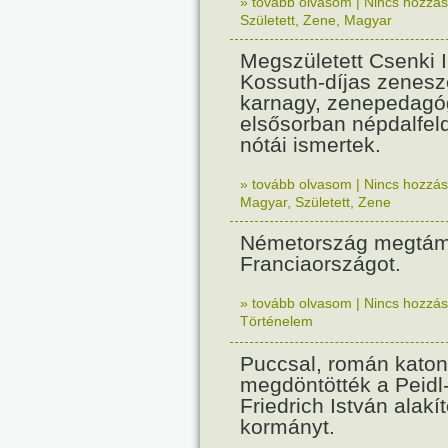
» tovább olvasom
|
Nincs hozzász
Született
,
Zene
,
Magyar
Megszületett Csenki 
Kossuth-díjas zenesz
karnagy, zenepedagó
elsősorban népdalfel
nótái ismertek.
» tovább olvasom
|
Nincs hozzász
Magyar
,
Született
,
Zene
Németország megtám
Franciaországot.
» tovább olvasom
|
Nincs hozzász
Történelem
Puccsal, román katon
megdöntötték a Peidl
Friedrich István alakít
kormányt.