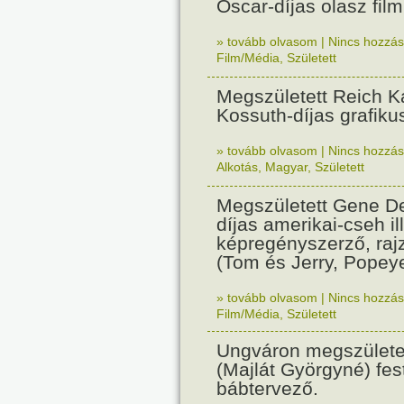
Oscar-díjas olasz fil
» tovább olvasom
|
Nincs hozzász
Film/Média
,
Született
Megszületett Reich Ká
Kossuth-díjas grafik
» tovább olvasom
|
Nincs hozzász
Alkotás
,
Magyar
,
Született
Megszületett Gene De
díjas amerikai-cseh ill
képregényszerző, raj
(Tom és Jerry, Popeye
» tovább olvasom
|
Nincs hozzász
Film/Média
,
Született
Ungváron megszületet
(Majlát Györgyné) fest
bábtervező.