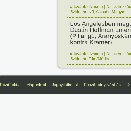
» tovább olvasom
|
Nincs hozzász
Született
,
Nő
,
Alkotás
,
Magyar
Los Angelesben megs
Dustin Hoffman ameri
(Pillangó, Aranyoská
kontra Kramer).
» tovább olvasom
|
Nincs hozzász
Született
,
Film/Média
Kezdőoldal
Magunkról
Jognyilatkozat
Köszönetnyilvánítás
D