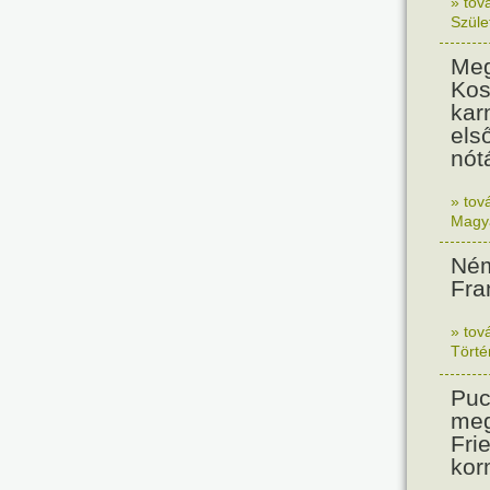
» tov
Szüle
Meg
Kos
kar
els
nót
» tov
Magy
Ném
Fra
» tov
Tört
Puc
meg
Frie
kor