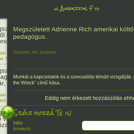
«
Augusztus 7
»
466
született Báthori Erzsébet,
Megszületett Adrienne Rich amerikai költő
ről rémséges és kegyetlen
pedagógus.
endák éltek.
Született
,
Nő
,
Irodalom
ább olvasom
|
Nincs hozzászólás, szólj hozzá!
1560. 0
ar
,
Nő
,
Történelem
201
született Kondor Gusztáv
llagász, matematikus, egyetemi
Munkái a kapcsolatok és a szexualitás témáit vizsgálják, 
ár, akadémikus.
the Wreck" című írása.
ább olvasom
|
Nincs hozzászólás, szólj hozzá!
Eddig nem érkezett hozzászólás ehh
1825. 0
tett
,
Technika
,
Magyar
150
Szólj hozzá Te is!
született Mata Hari, a híres
ő világháborús táncosnő,
Név
tizán és kém.
(kötelező)