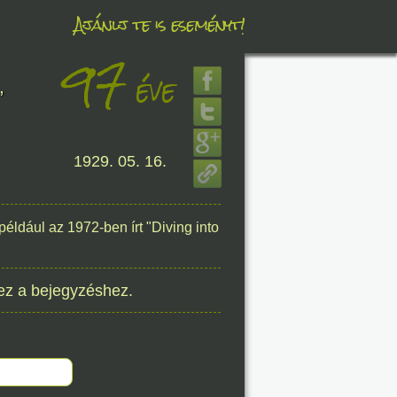
Ajánlj te is eseményt!
97
éve
éve
,
1929. 05. 16.
8. 07.
éve
például az 1972-ben írt "Diving into
ez a bejegyzéshez.
8. 07.
éve