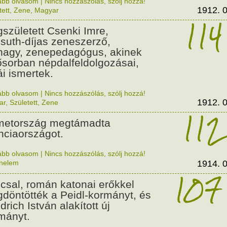
ább olvasom
|
Nincs hozzászólás, szólj hozzá!
1912. 0
tett
,
Zene
,
Magyar
114
született Csenki Imre,
suth-díjas zeneszerző,
nagy, zenepedagógus, akinek
ősorban népdalfeldolgozásai,
ái ismertek.
ább olvasom
|
Nincs hozzászólás, szólj hozzá!
1912. 0
ar
,
Született
,
Zene
112
etország megtámadta
nciaországot.
ább olvasom
|
Nincs hozzászólás, szólj hozzá!
énelem
1914. 0
107
csal, román katonai erőkkel
döntötték a Peidl-kormányt, és
drich István alakított új
mányt.