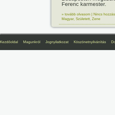
Ferenc karmester.
» tovább olvasom
|
Nincs hozzász
Magyar
,
Született
,
Zene
Kezdőoldal
Magunkról
Jognyilatkozat
Köszönetnyilvánítás
D