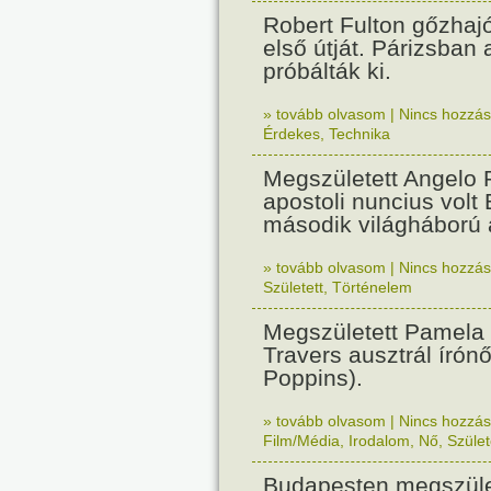
Robert Fulton gőzhaj
első útját. Párizsban
próbálták ki.
» tovább olvasom
|
Nincs hozzász
Érdekes
,
Technika
Megszületett Angelo R
apostoli nuncius volt
második világháború a
» tovább olvasom
|
Nincs hozzász
Született
,
Történelem
Megszületett Pamela
Travers ausztrál írón
Poppins).
» tovább olvasom
|
Nincs hozzász
Film/Média
,
Irodalom
,
Nő
,
Szület
Budapesten megszület