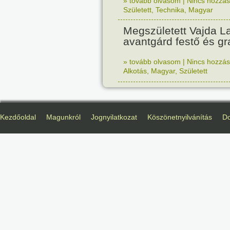
» tovább olvasom
|
Nincs hozzász
Született
,
Technika
,
Magyar
Megszületett Vajda La
avantgárd festő és gr
» tovább olvasom
|
Nincs hozzász
Alkotás
,
Magyar
,
Született
Kezdőoldal
Magunkról
Jognyilatkozat
Köszönetnyilvánítás
D