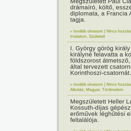
Megszületett Paul Cla
drámaíró, költő, essz
diplomata, a Francia
tagja.
» tovább olvasom
|
Nincs hozzász
Irodalom
,
Született
I. György görög királ
királyné felavatta a k
földszorost átmetsző,
által tervezett csatorn
Korinthoszi-csatornát
» tovább olvasom
|
Nincs hozzász
Alkotás
,
Magyar
,
Történelem
Megszületett Heller L
Kossuth-díjas gépés
erőművek léghűtési e
feltalálója.