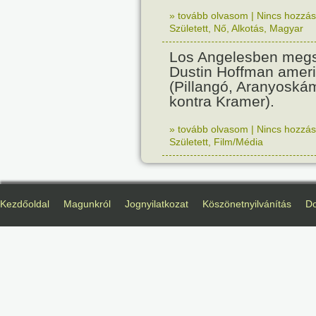
» tovább olvasom
|
Nincs hozzász
Született
,
Nő
,
Alkotás
,
Magyar
Los Angelesben megs
Dustin Hoffman ameri
(Pillangó, Aranyoská
kontra Kramer).
» tovább olvasom
|
Nincs hozzász
Született
,
Film/Média
Kezdőoldal
Magunkról
Jognyilatkozat
Köszönetnyilvánítás
D