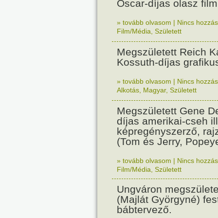
Oscar-díjas olasz fil
» tovább olvasom
|
Nincs hozzász
Film/Média
,
Született
Megszületett Reich Ká
Kossuth-díjas grafik
» tovább olvasom
|
Nincs hozzász
Alkotás
,
Magyar
,
Született
Megszületett Gene De
díjas amerikai-cseh ill
képregényszerző, raj
(Tom és Jerry, Popeye
» tovább olvasom
|
Nincs hozzász
Film/Média
,
Született
Ungváron megszületet
(Majlát Györgyné) fest
bábtervező.