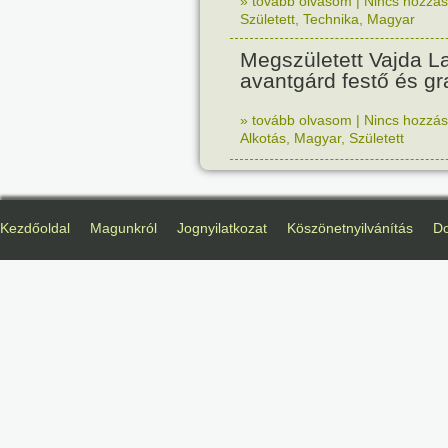
» tovább olvasom
|
Nincs hozzász
Született
,
Technika
,
Magyar
Megszületett Vajda La
avantgárd festő és gr
» tovább olvasom
|
Nincs hozzász
Alkotás
,
Magyar
,
Született
Kezdőoldal
Magunkról
Jognyilatkozat
Köszönetnyilvánítás
D