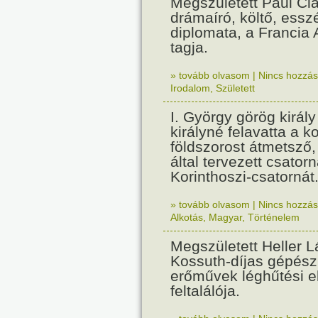
Megszületett Paul Cla
drámaíró, költő, essz
diplomata, a Francia
tagja.
» tovább olvasom
|
Nincs hozzász
Irodalom
,
Született
I. György görög királ
királyné felavatta a k
földszorost átmetsző,
által tervezett csatorn
Korinthoszi-csatornát
» tovább olvasom
|
Nincs hozzász
Alkotás
,
Magyar
,
Történelem
Megszületett Heller L
Kossuth-díjas gépés
erőművek léghűtési e
feltalálója.