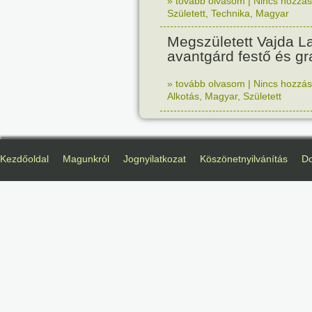
» tovább olvasom
|
Nincs hozzász
Született
,
Technika
,
Magyar
Megszületett Vajda La
avantgárd festő és gr
» tovább olvasom
|
Nincs hozzász
Alkotás
,
Magyar
,
Született
Kezdőoldal
Magunkról
Jognyilatkozat
Köszönetnyilvánítás
D