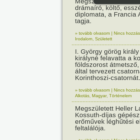
Megszületett Paul Cla
drámaíró, költő, essz
diplomata, a Francia
tagja.
» tovább olvasom
|
Nincs hozzász
Irodalom
,
Született
I. György görög királ
királyné felavatta a k
földszorost átmetsző,
által tervezett csatorn
Korinthoszi-csatornát
» tovább olvasom
|
Nincs hozzász
Alkotás
,
Magyar
,
Történelem
Megszületett Heller L
Kossuth-díjas gépés
erőművek léghűtési e
feltalálója.