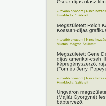
Oscar-díjas olasz fil
» tovább olvasom
|
Nincs hozzász
Film/Média
,
Született
Megszületett Reich Ká
Kossuth-díjas grafik
» tovább olvasom
|
Nincs hozzász
Alkotás
,
Magyar
,
Született
Megszületett Gene De
díjas amerikai-cseh ill
képregényszerző, raj
(Tom és Jerry, Popeye
» tovább olvasom
|
Nincs hozzász
Film/Média
,
Született
Ungváron megszületet
(Majlát Györgyné) fest
bábtervező.