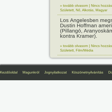
» tovább olvasom
|
Nincs hozzász
Született
,
Nő
,
Alkotás
,
Magyar
Los Angelesben megs
Dustin Hoffman ameri
(Pillangó, Aranyoská
kontra Kramer).
» tovább olvasom
|
Nincs hozzász
Született
,
Film/Média
Kezdőoldal
Magunkról
Jognyilatkozat
Köszönetnyilvánítás
D