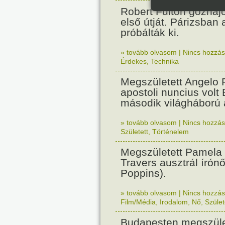
Robert Fulton gőzhaj
első útját. Párizsban
próbálták ki.
» tovább olvasom
|
Nincs hozzász
Érdekes
,
Technika
Megszületett Angelo R
apostoli nuncius volt
második világháború a
» tovább olvasom
|
Nincs hozzász
Született
,
Történelem
Megszületett Pamela
Travers ausztrál írón
Poppins).
» tovább olvasom
|
Nincs hozzász
Film/Média
,
Irodalom
,
Nő
,
Szület
Budapesten megszület