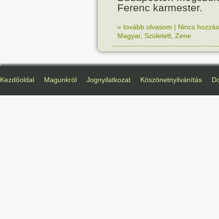
Ferenc karmester.
» tovább olvasom
|
Nincs hozzász
Magyar
,
Született
,
Zene
Kezdőoldal
Magunkról
Jognyilatkozat
Köszönetnyilvánítás
D