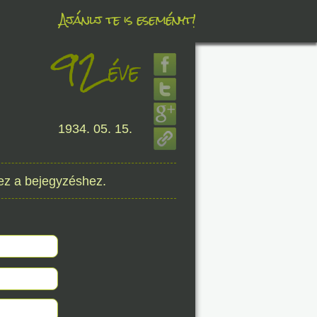
Ajánlj te is eseményt!
92
éve
éve
1934. 05. 15.
8. 07.
éve
ez a bejegyzéshez.
8. 07.
éve