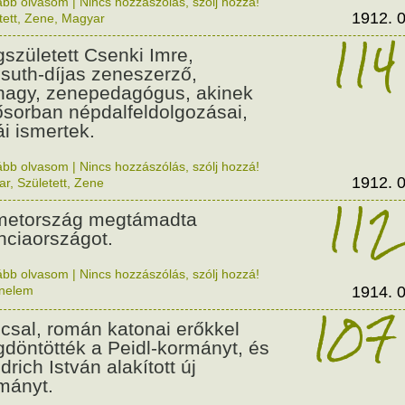
ább olvasom
|
Nincs hozzászólás, szólj hozzá!
1912. 0
tett
,
Zene
,
Magyar
114
született Csenki Imre,
suth-díjas zeneszerző,
nagy, zenepedagógus, akinek
ősorban népdalfeldolgozásai,
ái ismertek.
ább olvasom
|
Nincs hozzászólás, szólj hozzá!
1912. 0
ar
,
Született
,
Zene
112
etország megtámadta
nciaországot.
ább olvasom
|
Nincs hozzászólás, szólj hozzá!
énelem
1914. 0
107
csal, román katonai erőkkel
döntötték a Peidl-kormányt, és
drich István alakított új
mányt.