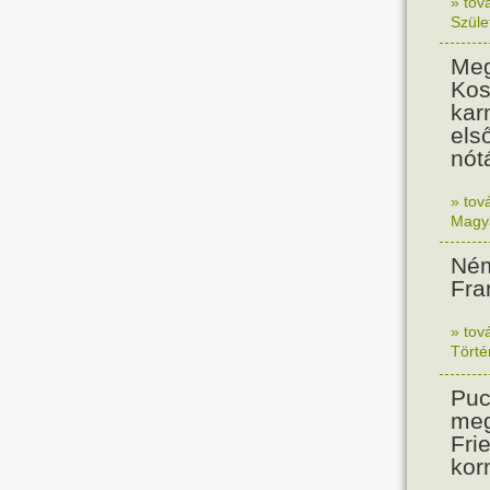
» tov
Szüle
Meg
Kos
kar
els
nót
» tov
Magy
Ném
Fra
» tov
Tört
Puc
meg
Frie
kor