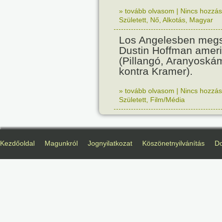
» tovább olvasom
|
Nincs hozzász
Született
,
Nő
,
Alkotás
,
Magyar
Los Angelesben megs
Dustin Hoffman ameri
(Pillangó, Aranyoská
kontra Kramer).
» tovább olvasom
|
Nincs hozzász
Született
,
Film/Média
Kezdőoldal
Magunkról
Jognyilatkozat
Köszönetnyilvánítás
D