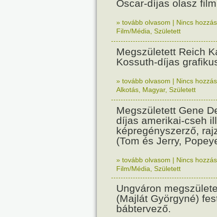
Oscar-díjas olasz fil
» tovább olvasom
|
Nincs hozzász
Film/Média
,
Született
Megszületett Reich Ká
Kossuth-díjas grafik
» tovább olvasom
|
Nincs hozzász
Alkotás
,
Magyar
,
Született
Megszületett Gene De
díjas amerikai-cseh ill
képregényszerző, raj
(Tom és Jerry, Popeye
» tovább olvasom
|
Nincs hozzász
Film/Média
,
Született
Ungváron megszületet
(Majlát Györgyné) fest
bábtervező.