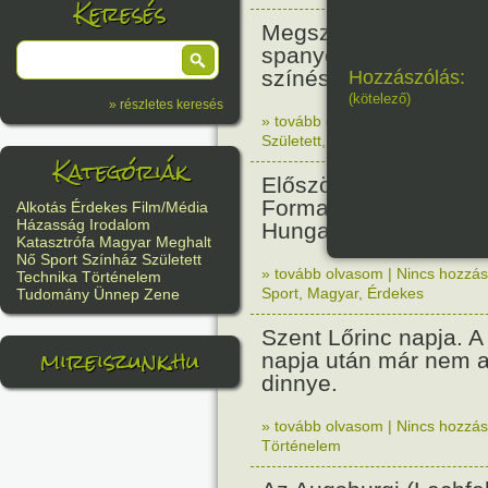
Keresés
Megszületett Antonio
spanyol származású 
színész. (Desperado,
Hozzászólás:
(kötelező)
» részletes keresés
» tovább olvasom
|
Nincs hozzász
Született
,
Film/Média
Kategóriák
Először rendeztek vil
Forma 1-es futamot a
Alkotás
Érdekes
Film/Média
Házasság
Irodalom
Hungaroringen.
Katasztrófa
Magyar
Meghalt
Nő
Sport
Színház
Született
» tovább olvasom
|
Nincs hozzász
Technika
Történelem
Sport
,
Magyar
,
Érdekes
Tudomány
Ünnep
Zene
Szent Lőrinc napja. A 
mireiszunk.hu
napja után már nem a
dinnye.
» tovább olvasom
|
Nincs hozzász
Történelem