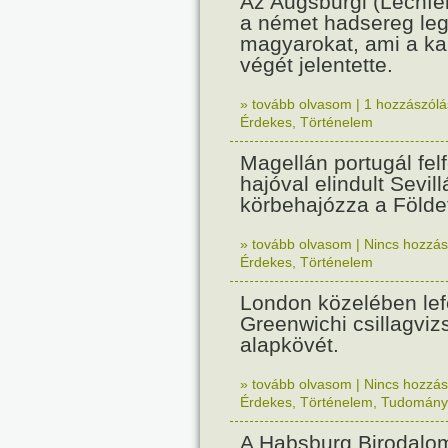
Az Augsburgi (Lechfe
a német hadsereg leg
magyarokat, ami a k
végét jelentette.
» tovább olvasom
|
1 hozzászólás
Érdekes
,
Történelem
Magellán portugál fel
hajóval elindult Sevil
körbehajózza a Földe
» tovább olvasom
|
Nincs hozzász
Érdekes
,
Történelem
London közelében lef
Greenwichi csillagviz
alapkövét.
» tovább olvasom
|
Nincs hozzász
Érdekes
,
Történelem
,
Tudomány
A Habsburg Birodalo