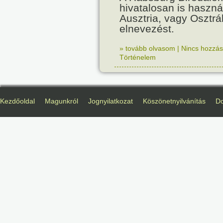
hivatalosan is haszná
Ausztria, vagy Osztr
elnevezést.
» tovább olvasom
|
Nincs hozzász
Történelem
Kezdőoldal
Magunkról
Jognyilatkozat
Köszönetnyilvánítás
D