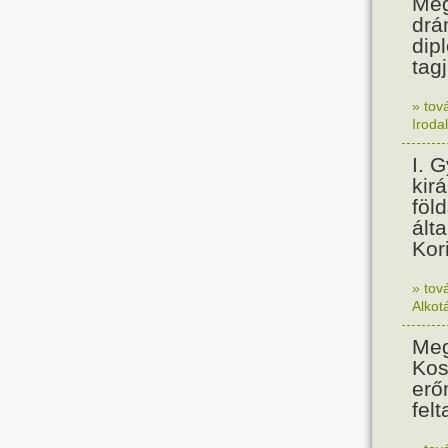
Meg
drá
dip
tagj
» tov
Iroda
I. 
kir
föl
álta
Kor
» tov
Alkot
Meg
Kos
erő
felt