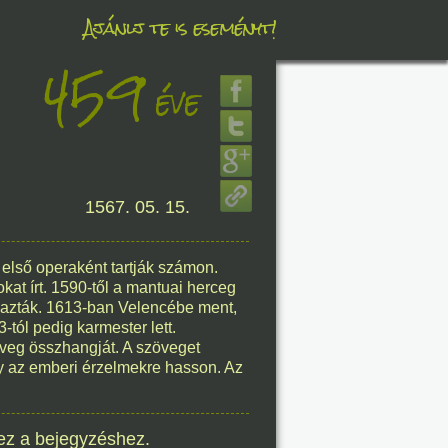
Ajánlj te is eseményt!
459
éve
éve
8. 06.
1567. 05. 15.
éve
első operaként tartják számon.
at írt. 1590-től a mantuai herceg
8. 06.
mazták. 1613-ban Velencébe ment,
-tól pedig karmester lett.
éve
veg összhangját. A szöveget
ogy az emberi érzelmekre hasson. Az
8. 06.
ez a bejegyzéshez.