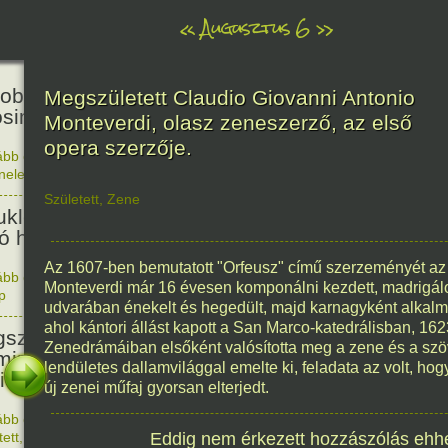
«
Augusztus 6
»
81
obták az első atombombát
Megszületett Claudio Giovanni Antonio
osimára.
Monteverdi, olasz zeneszerző, az első
opera szerzője.
ább olvasom
|
Nincs hozzászólás, szólj hozzá!
énelem
1945. 0
48
Született
,
Zene
ukleáris fegyverek betiltásáért
yó harc világnapja
Az 1607-ben bemutatott "Orfeusz" című szerzeményét az 
ább olvasom
|
Nincs hozzászólás, szólj hozzá!
Monteverdi már 16 évesen komponálni kezdett, madrigálok
p
1978. 0
145
udvarában énekelt és hegedült, majd karnagyként alkal
ahol kántori állást kapott a San Marco-katedrálisban, 1623
született Sir Alexander
Zenedrámáiban elsőként valósította meg a zene és a szö
ming, Nobel-díjas angol orvos, a
lendületes dallamvilággal emelte ki, feladata az volt, h
cillin felfedezője.
új zenei műfaj gyorsan elterjedt.
ább olvasom
|
1 hozzászólás, szólj Te is hozzá!
1881. 0
tett
,
Alkotás
Eddig nem érkezett hozzászólás ehh