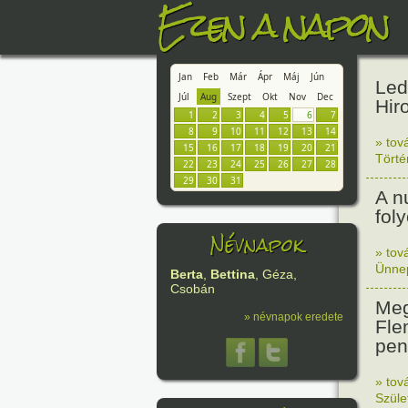
Ezen a napon
Jan
Feb
Már
Ápr
Máj
Jún
Led
Júl
Aug
Szept
Okt
Nov
Dec
Hir
1
2
3
4
5
6
7
8
9
10
11
12
13
14
» tov
15
16
17
18
19
20
21
Tört
22
23
24
25
26
27
28
29
30
31
A n
fol
Névnapok
» tov
Ünne
Berta
,
Bettina
, Géza,
Csobán
Meg
» névnapok eredete
Fle
peni
» tov
Szüle