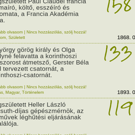
158
született Paul Claudel francia
maíró, költő, esszéíró és
lomata, a Francia Akadémia
a.
ább olvasom
|
Nincs hozzászólás, szólj hozzá!
1868. 0
lom
,
Született
133
György görög király és Olga
ályné felavatta a korinthoszi
dszorost átmetsző, Gerster Béla
l tervezett csatornát, a
inthoszi-csatornát.
ább olvasom
|
Nincs hozzászólás, szólj hozzá!
1893. 0
ás
,
Magyar
,
Történelem
119
született Heller László
suth-díjas gépészmérnök, az
művek léghűtési eljárásának
alálója.