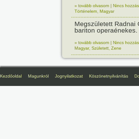
» tovább olvasom
|
Nincs hozzász
Történelem
,
Magyar
Megszületett Radnai
bariton operaénekes.
» tovább olvasom
|
Nincs hozzász
Magyar
,
Született
,
Zene
Kezdőoldal
Magunkról
Jognyilatkozat
Köszönetnyilvánítás
D