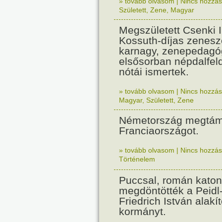
» tovább olvasom
|
Nincs hozzász
Született
,
Zene
,
Magyar
Megszületett Csenki 
Kossuth-díjas zenesz
karnagy, zenepedagó
elsősorban népdalfel
nótái ismertek.
» tovább olvasom
|
Nincs hozzász
Magyar
,
Született
,
Zene
Németország megtám
Franciaországot.
» tovább olvasom
|
Nincs hozzász
Történelem
Puccsal, román katon
megdöntötték a Peidl
Friedrich István alakít
kormányt.