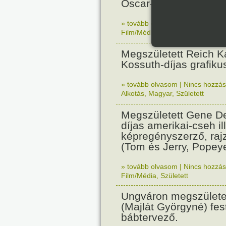
Oscar-díjas olasz fil
» tovább olvasom
|
Nincs hozzász
Film/Média
,
Született
Megszületett Reich Ká
Kossuth-díjas grafik
» tovább olvasom
|
Nincs hozzász
Alkotás
,
Magyar
,
Született
Megszületett Gene De
díjas amerikai-cseh ill
képregényszerző, raj
(Tom és Jerry, Popeye
» tovább olvasom
|
Nincs hozzász
Film/Média
,
Született
Ungváron megszületet
(Majlát Györgyné) fest
bábtervező.