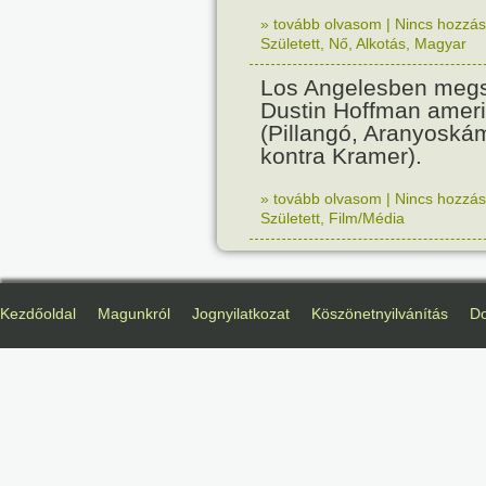
» tovább olvasom
|
Nincs hozzász
Született
,
Nő
,
Alkotás
,
Magyar
Los Angelesben megs
Dustin Hoffman ameri
(Pillangó, Aranyoská
kontra Kramer).
» tovább olvasom
|
Nincs hozzász
Született
,
Film/Média
Kezdőoldal
Magunkról
Jognyilatkozat
Köszönetnyilvánítás
D