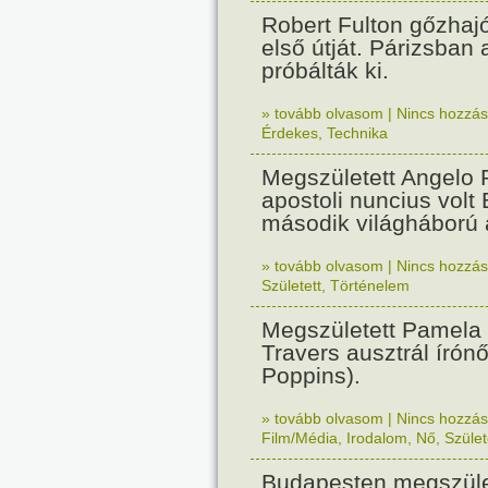
Robert Fulton gőzhaj
első útját. Párizsban
próbálták ki.
» tovább olvasom
|
Nincs hozzász
Érdekes
,
Technika
Megszületett Angelo R
apostoli nuncius volt
második világháború a
» tovább olvasom
|
Nincs hozzász
Született
,
Történelem
Megszületett Pamela
Travers ausztrál írón
Poppins).
» tovább olvasom
|
Nincs hozzász
Film/Média
,
Irodalom
,
Nő
,
Szület
Budapesten megszület