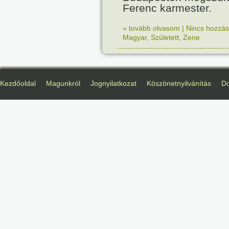
Ferenc karmester.
» tovább olvasom
|
Nincs hozzász
Magyar
,
Született
,
Zene
Kezdőoldal
Magunkról
Jognyilatkozat
Köszönetnyilvánítás
D