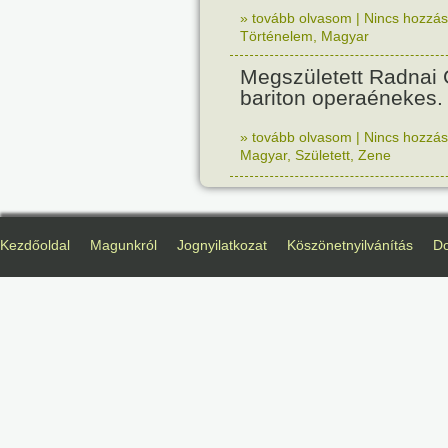
» tovább olvasom
|
Nincs hozzász
Történelem
,
Magyar
Megszületett Radnai
bariton operaénekes.
» tovább olvasom
|
Nincs hozzász
Magyar
,
Született
,
Zene
Kezdőoldal
Magunkról
Jognyilatkozat
Köszönetnyilvánítás
D