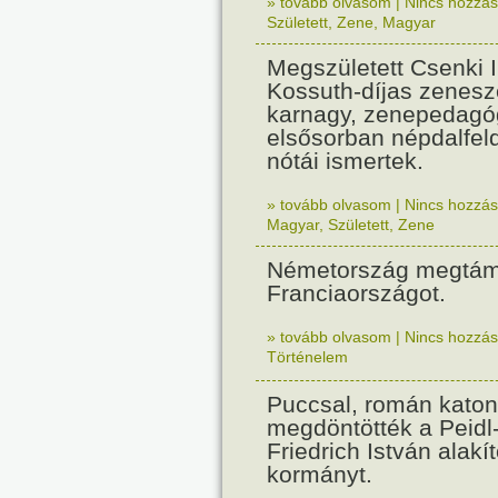
» tovább olvasom
|
Nincs hozzász
Született
,
Zene
,
Magyar
Megszületett Csenki 
Kossuth-díjas zenesz
karnagy, zenepedagó
elsősorban népdalfel
nótái ismertek.
» tovább olvasom
|
Nincs hozzász
Magyar
,
Született
,
Zene
Németország megtám
Franciaországot.
» tovább olvasom
|
Nincs hozzász
Történelem
Puccsal, román katon
megdöntötték a Peidl
Friedrich István alakít
kormányt.