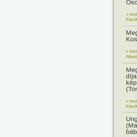
Osc
» tov
Film/
Meg
Kos
» tov
Alkot
Meg
díja
kép
(To
» tov
Film/
Ung
(Ma
báb