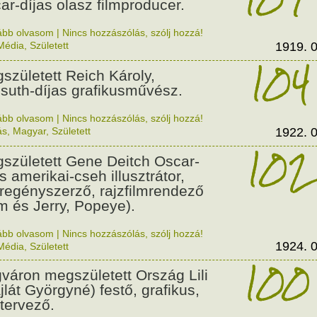
ar-díjas olasz filmproducer.
ább olvasom
|
Nincs hozzászólás, szólj hozzá!
Média
,
Született
1919. 0
104
született Reich Károly,
suth-díjas grafikusművész.
ább olvasom
|
Nincs hozzászólás, szólj hozzá!
ás
,
Magyar
,
Született
1922. 0
102
született Gene Deitch Oscar-
s amerikai-cseh illusztrátor,
regényszerző, rajzfilmrendező
m és Jerry, Popeye).
ább olvasom
|
Nincs hozzászólás, szólj hozzá!
1924. 0
Média
,
Született
100
váron megszületett Ország Lili
jlát Györgyné) festő, grafikus,
tervező.