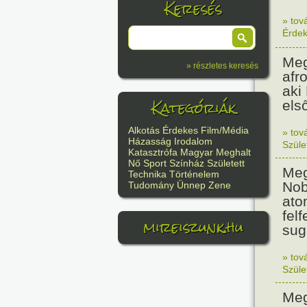
Keresés
» tov
Érde
Meg
» részletes keresés
afr
aki
Kategóriák
els
Alkotás
Érdekes
Film/Média
» tov
Házasság
Irodalom
Szüle
Katasztrófa
Magyar
Meghalt
Nő
Sport
Színház
Született
Meg
Technika
Történelem
Nob
Tudomány
Ünnep
Zene
ato
felf
mireiszunk.hu
sug
» tov
Szüle
Meg