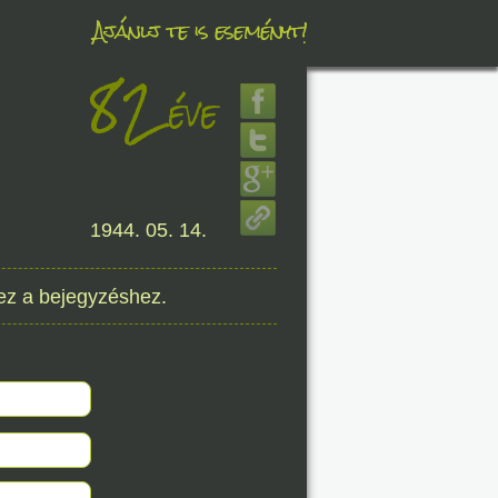
Ajánlj te is eseményt!
82
éve
éve
1944. 05. 14.
8. 08.
éve
ez a bejegyzéshez.
8. 08.
éve