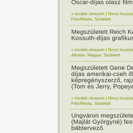
Oscar-díjas olasz fil
» tovább olvasom
|
Nincs hozzász
Film/Média
,
Született
Megszületett Reich Ká
Kossuth-díjas grafik
» tovább olvasom
|
Nincs hozzász
Alkotás
,
Magyar
,
Született
Megszületett Gene De
díjas amerikai-cseh ill
képregényszerző, raj
(Tom és Jerry, Popeye
» tovább olvasom
|
Nincs hozzász
Film/Média
,
Született
Ungváron megszületet
(Majlát Györgyné) fest
bábtervező.