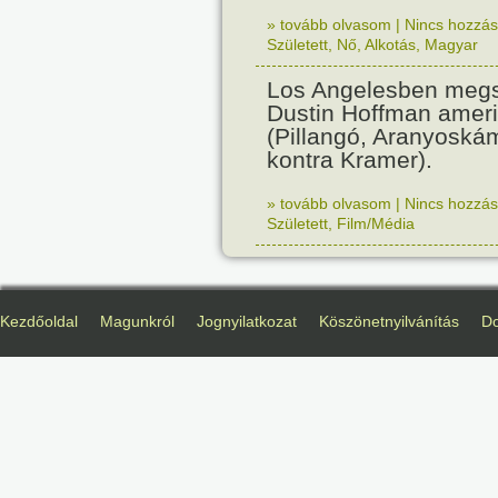
» tovább olvasom
|
Nincs hozzász
Született
,
Nő
,
Alkotás
,
Magyar
Los Angelesben megs
Dustin Hoffman ameri
(Pillangó, Aranyoská
kontra Kramer).
» tovább olvasom
|
Nincs hozzász
Született
,
Film/Média
Kezdőoldal
Magunkról
Jognyilatkozat
Köszönetnyilvánítás
D