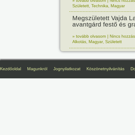
» tovább olvasom
|
Nincs hozzász
Született
,
Technika
,
Magyar
Megszületett Vajda La
avantgárd festő és gr
» tovább olvasom
|
Nincs hozzász
Alkotás
,
Magyar
,
Született
Kezdőoldal
Magunkról
Jognyilatkozat
Köszönetnyilvánítás
D