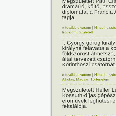
Megszületett Paul Cla
drámaíró, költő, essz
diplomata, a Francia
tagja.
» tovább olvasom
|
Nincs hozzász
Irodalom
,
Született
I. György görög királ
királyné felavatta a k
földszorost átmetsző,
által tervezett csatorn
Korinthoszi-csatornát
» tovább olvasom
|
Nincs hozzász
Alkotás
,
Magyar
,
Történelem
Megszületett Heller L
Kossuth-díjas gépés
erőművek léghűtési e
feltalálója.