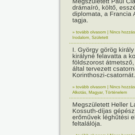
Megszületett Paul Cla
drámaíró, költő, essz
diplomata, a Francia
tagja.
» tovább olvasom
|
Nincs hozzász
Irodalom
,
Született
I. György görög királ
királyné felavatta a k
földszorost átmetsző,
által tervezett csatorn
Korinthoszi-csatornát
» tovább olvasom
|
Nincs hozzász
Alkotás
,
Magyar
,
Történelem
Megszületett Heller L
Kossuth-díjas gépés
erőművek léghűtési e
feltalálója.