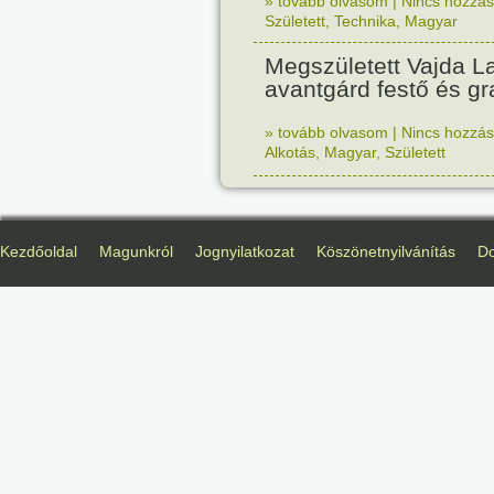
» tovább olvasom
|
Nincs hozzász
Született
,
Technika
,
Magyar
Megszületett Vajda La
avantgárd festő és gr
» tovább olvasom
|
Nincs hozzász
Alkotás
,
Magyar
,
Született
Kezdőoldal
Magunkról
Jognyilatkozat
Köszönetnyilvánítás
D