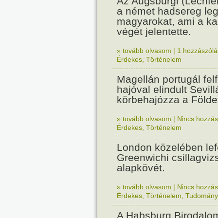
Az Augsburgi (Lechfe
a német hadsereg leg
magyarokat, ami a k
végét jelentette.
» tovább olvasom
|
1 hozzászólás
Érdekes
,
Történelem
Magellán portugál fel
hajóval elindult Sevil
körbehajózza a Földe
» tovább olvasom
|
Nincs hozzász
Érdekes
,
Történelem
London közelében lef
Greenwichi csillagviz
alapkövét.
» tovább olvasom
|
Nincs hozzász
Érdekes
,
Történelem
,
Tudomány
A Habsburg Birodalo