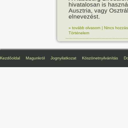
hivatalosan is haszná
Ausztria, vagy Osztr
elnevezést.
» tovább olvasom
|
Nincs hozzász
Történelem
Kezdőoldal
Magunkról
Jognyilatkozat
Köszönetnyilvánítás
D