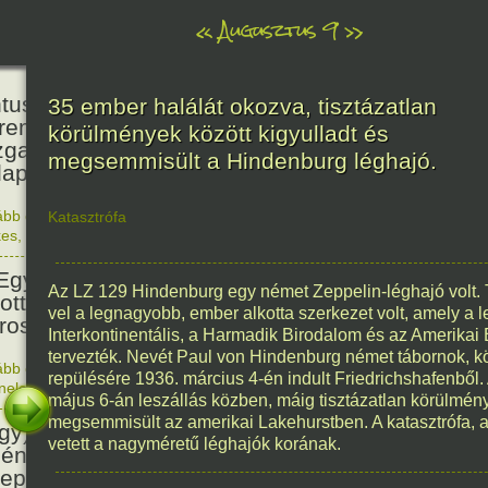
«
Augusztus 9
»
160
tus János természettudós
35 ember halálát okozva, tisztázatlan
reműködésével és
körülmények között kigyulladt és
zgatásával megnyílt a
megsemmisült a Hindenburg léghajó.
apesti Állat- és Növénykert.
ább olvasom
|
Nincs hozzászólás, szólj hozzá!
Katasztrófa
1866. 0
kes
,
Magyar
81
Egyesült Államok atombombát
Az LZ 129 Hindenburg egy német Zeppelin-léghajó volt. Te
ott Nagaszakira, három nappal
vel a legnagyobb, ember alkotta szerkezet volt, amely a 
irosimai támadás után.
Interkontinentális, a Harmadik Birodalom és az Amerikai 
tervezték. Nevét Paul von Hindenburg német tábornok, kö
ább olvasom
|
Nincs hozzászólás, szólj hozzá!
repülésére 1936. március 4-én indult Friedrichshafenből.
1945. 0
énelem
1676
május 6-án leszállás közben, máig tisztázatlan körülménye
megsemmisült az amerikai Lakehurstben. A katasztrófa, 
gy) Szent Izsák, az önálló
vetett a nagyméretű léghajók korának.
ény egyház megteremtőjének
epe