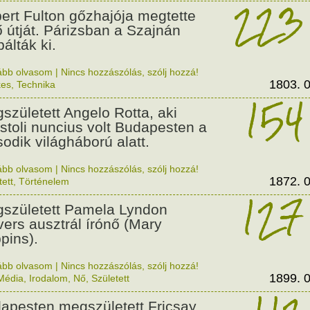
223
ert Fulton gőzhajója megtette
ő útját. Párizsban a Szajnán
álták ki.
ább olvasom
|
Nincs hozzászólás, szólj hozzá!
1803. 0
kes
,
Technika
154
született Angelo Rotta, aki
stoli nuncius volt Budapesten a
odik világháború alatt.
ább olvasom
|
Nincs hozzászólás, szólj hozzá!
1872. 0
tett
,
Történelem
127
született Pamela Lyndon
vers ausztrál írónő (Mary
pins).
ább olvasom
|
Nincs hozzászólás, szólj hozzá!
1899. 0
Média
,
Irodalom
,
Nő
,
Született
apesten megszületett Fricsay