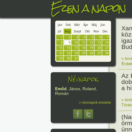
Ezen a napon
Jan
Feb
Már
Ápr
Máj
Jún
Xan
Júl
Aug
Szept
Okt
Nov
Dec
köz
1
2
3
4
5
6
7
iga
8
9
10
11
12
13
14
Bud
15
16
17
18
19
20
21
22
23
24
25
26
27
28
» tov
29
30
31
Érde
Az 
Névnapok
dob
a h
Emőd
, János, Roland,
Román
» tov
» névnapok eredete
Tört
(Na
örm
ünn