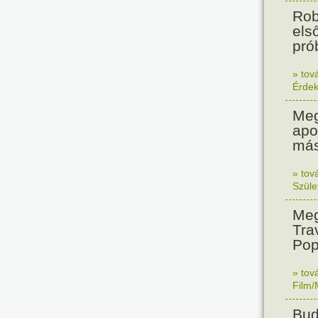
Rob
els
prób
» tov
Érde
Meg
apo
más
» tov
Szüle
Meg
Tra
Pop
» tov
Film/
Bud