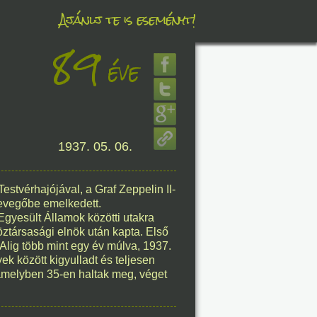
Ajánlj te is eseményt!
89
éve
éve
1937. 05. 06.
8. 09.
éve
stvérhajójával, a Graf Zeppelin II-
levegőbe emelkedett.
Egyesült Államok közötti utakra
ztársasági elnök után kapta. Első
 Alig több mint egy év múlva, 1937.
8. 09.
k között kigyulladt és teljesen
amelyben 35-en haltak meg, véget
éve