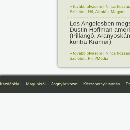
» tovább olvasom
|
Nincs hozzász
Született
,
Nő
,
Alkotás
,
Magyar
Los Angelesben megs
Dustin Hoffman ameri
(Pillangó, Aranyoská
kontra Kramer).
» tovább olvasom
|
Nincs hozzász
Született
,
Film/Média
Kezdőoldal
Magunkról
Jognyilatkozat
Köszönetnyilvánítás
D