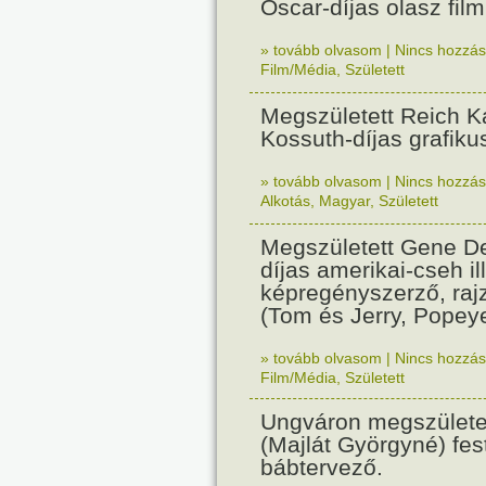
Oscar-díjas olasz fil
» tovább olvasom
|
Nincs hozzász
Film/Média
,
Született
Megszületett Reich Ká
Kossuth-díjas grafik
» tovább olvasom
|
Nincs hozzász
Alkotás
,
Magyar
,
Született
Megszületett Gene De
díjas amerikai-cseh ill
képregényszerző, raj
(Tom és Jerry, Popeye
» tovább olvasom
|
Nincs hozzász
Film/Média
,
Született
Ungváron megszületet
(Majlát Györgyné) fest
bábtervező.