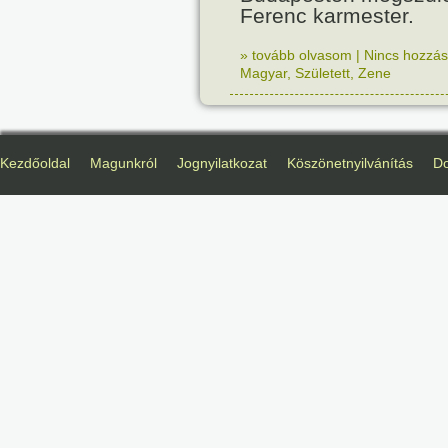
Ferenc karmester.
» tovább olvasom
|
Nincs hozzász
Magyar
,
Született
,
Zene
Kezdőoldal
Magunkról
Jognyilatkozat
Köszönetnyilvánítás
D