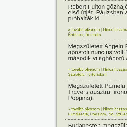
Robert Fulton gőzhaj
első útját. Párizsban
próbálták ki.
» tovább olvasom
|
Nincs hozzász
Érdekes
,
Technika
Megszületett Angelo R
apostoli nuncius volt
második világháború a
» tovább olvasom
|
Nincs hozzász
Született
,
Történelem
Megszületett Pamela
Travers ausztrál írón
Poppins).
» tovább olvasom
|
Nincs hozzász
Film/Média
,
Irodalom
,
Nő
,
Szület
Budapesten megszület