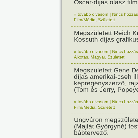
Oscar-díjas olasz fil
» tovább olvasom
|
Nincs hozzász
Film/Média
,
Született
Megszületett Reich Ká
Kossuth-díjas grafik
» tovább olvasom
|
Nincs hozzász
Alkotás
,
Magyar
,
Született
Megszületett Gene De
díjas amerikai-cseh ill
képregényszerző, raj
(Tom és Jerry, Popeye
» tovább olvasom
|
Nincs hozzász
Film/Média
,
Született
Ungváron megszületet
(Majlát Györgyné) fest
bábtervező.