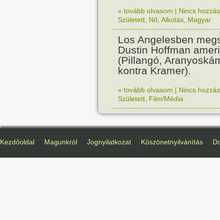
» tovább olvasom
|
Nincs hozzász
Született
,
Nő
,
Alkotás
,
Magyar
Los Angelesben megs
Dustin Hoffman ameri
(Pillangó, Aranyoská
kontra Kramer).
» tovább olvasom
|
Nincs hozzász
Született
,
Film/Média
Kezdőoldal
Magunkról
Jognyilatkozat
Köszönetnyilvánítás
D