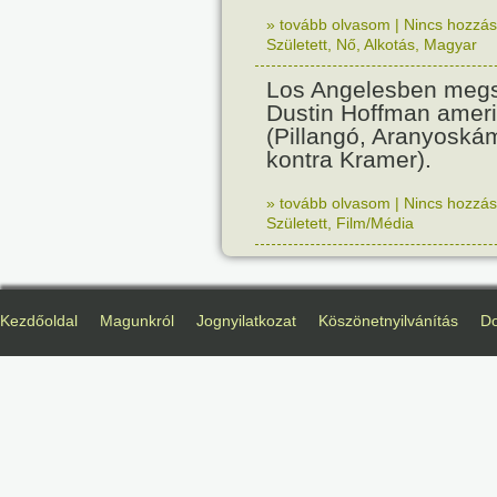
» tovább olvasom
|
Nincs hozzász
Született
,
Nő
,
Alkotás
,
Magyar
Los Angelesben megs
Dustin Hoffman ameri
(Pillangó, Aranyoská
kontra Kramer).
» tovább olvasom
|
Nincs hozzász
Született
,
Film/Média
Kezdőoldal
Magunkról
Jognyilatkozat
Köszönetnyilvánítás
D