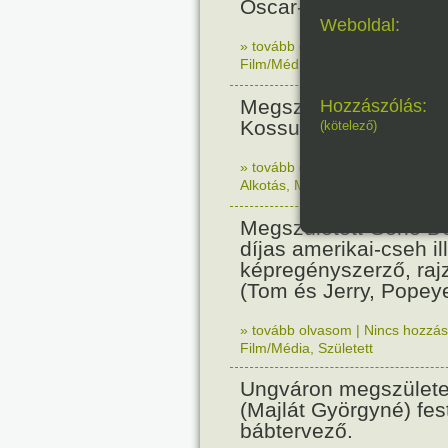
Oscar-díjas olasz fil
Weboldal:
» tovább olvasom
|
Nincs hozzász
Film/Média
,
Született
Megszületett Reich Ká
Hozzászólás:
Kossuth-díjas grafik
(kötelező)
» tovább olvasom
|
Nincs hozzász
Alkotás
,
Magyar
,
Született
Megszületett Gene De
díjas amerikai-cseh ill
képregényszerző, raj
(Tom és Jerry, Popeye
» tovább olvasom
|
Nincs hozzász
Film/Média
,
Született
Ungváron megszületet
(Majlát Györgyné) fest
bábtervező.