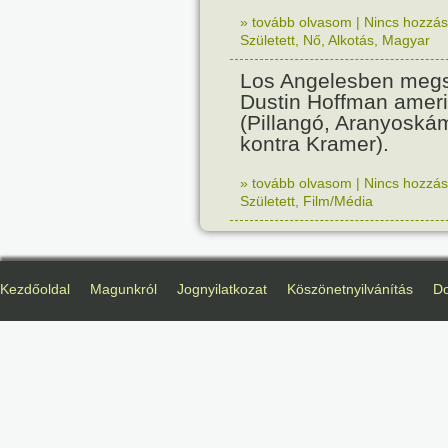
» tovább olvasom
|
Nincs hozzász
Született
,
Nő
,
Alkotás
,
Magyar
Los Angelesben megs
Dustin Hoffman ameri
(Pillangó, Aranyoská
kontra Kramer).
» tovább olvasom
|
Nincs hozzász
Született
,
Film/Média
Kezdőoldal
Magunkról
Jognyilatkozat
Köszönetnyilvánítás
D