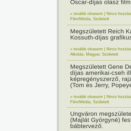
Oscar-díjas olasz fil
» tovább olvasom
|
Nincs hozzász
Film/Média
,
Született
Megszületett Reich Ká
Kossuth-díjas grafik
» tovább olvasom
|
Nincs hozzász
Alkotás
,
Magyar
,
Született
Megszületett Gene De
díjas amerikai-cseh ill
képregényszerző, raj
(Tom és Jerry, Popeye
» tovább olvasom
|
Nincs hozzász
Film/Média
,
Született
Ungváron megszületet
(Majlát Györgyné) fest
bábtervező.